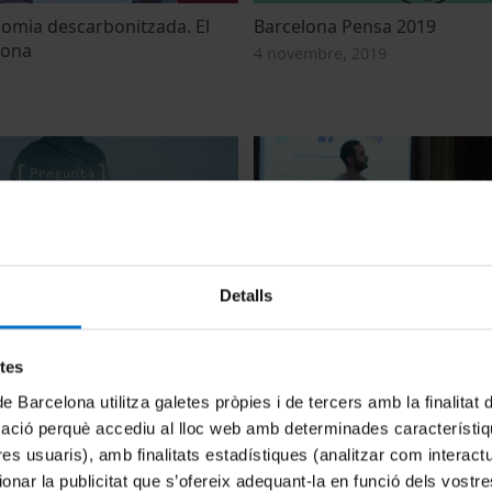
omia descarbonitzada. El
Barcelona Pensa 2019
lona
4 novembre, 2019
Detalls
ensa 2018
Evaluating the impact of air 
policies in Barcelona
018
etes
21 març, 2018
de Barcelona utilitza galetes pròpies i de tercers amb la finalitat
mació perquè accediu al lloc web amb determinades característiq
tres usuaris), amb finalitats estadístiques (analitzar com interac
ionar la publicitat que s’ofereix adequant-la en funció dels vostr