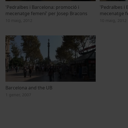
'Pedralbes i Barcelona: promoció i
'Pedralbes i 
mecenatge femení' per Josep Bracons
mecenatge fe
10 maig, 2012
10 maig, 2012
Barcelona and the UB
1 gener, 2007