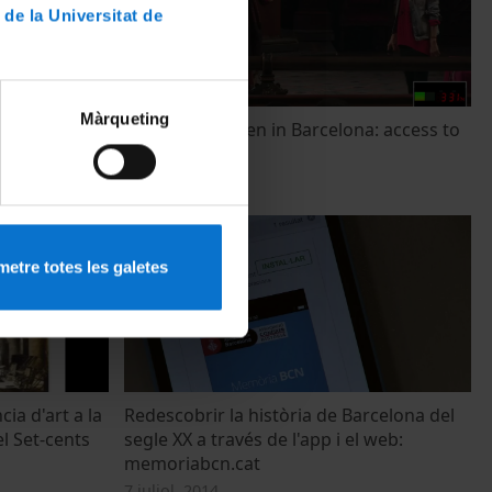
 de la Universitat de
Màrqueting
Pakistani women in Barcelona: access to
public services
23 febrer, 2016
etre totes les galetes
ia d'art a la
Redescobrir la història de Barcelona del
l Set-cents
segle XX a través de l'app i el web:
memoriabcn.cat
7 juliol, 2014