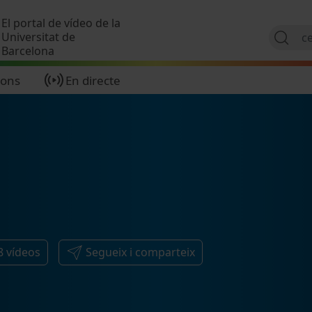
Vés al contingut
El portal de vídeo de la
Universitat de
Barcelona
ions
En directe
8
vídeos
Segueix i comparteix