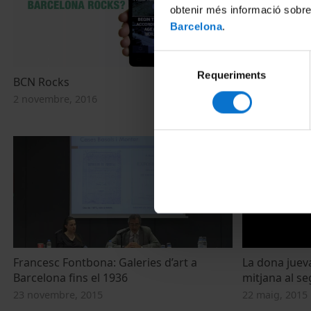
obtenir més informació sobre
Barcelona
.
Selecció
Requeriments
de
BCN Rocks
BCN Rocks
consentiment
2 novembre, 2016
2 novembre, 2
Francesc Fontbona: Galeries d’art a
La dona jueva
Barcelona fins el 1936
mitjana al se
23 novembre, 2015
22 maig, 2015