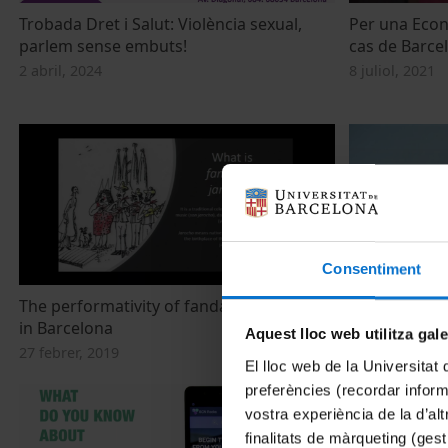
Trobada Dret i Salut: Violència sexual,
Per una Econ
parlem sense embuts!
cas de Barce
2 abril, 2024
8 juliol, 2021
Consentiment
The performativity of fandango jarocho
Barcelona P
in Barcelona
8 novembre, 2
Aquest lloc web utilitza gal
27 febrer, 2019
El lloc web de la Universitat 
preferències (recordar infor
vostra experiència de la d’al
finalitats de màrqueting (gest