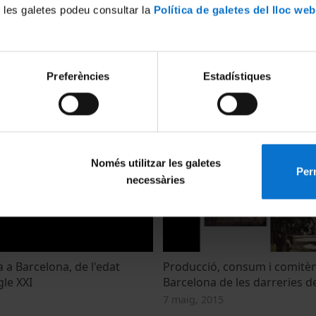
 les galetes podeu consultar la
Política de galetes del lloc web
Preferències
Estadístiques
BCN Rocks
016
2 novembre, 2016
Només utilitzar les galetes
Perm
necessàries
 a Barcelona, de l'edat
Producció, consum i comitènc
gle XXI
Barcelona de les darreries de
7 maig, 2015