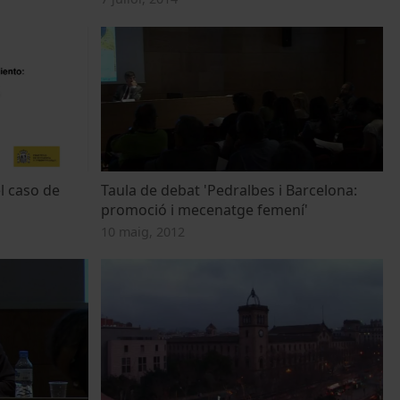
l caso de
Taula de debat 'Pedralbes i Barcelona:
promoció i mecenatge femení'
10 maig, 2012