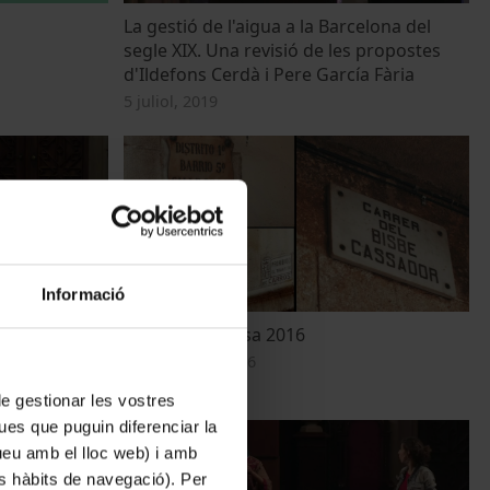
La gestió de l'aigua a la Barcelona del
segle XIX. Una revisió de les propostes
d'Ildefons Cerdà i Pere García Fària
5 juliol, 2019
Informació
quality
Barcelona Pensa 2016
4 novembre, 2016
 de gestionar les vostres
ues que puguin diferenciar la
tueu amb el lloc web) i amb
es hàbits de navegació). Per