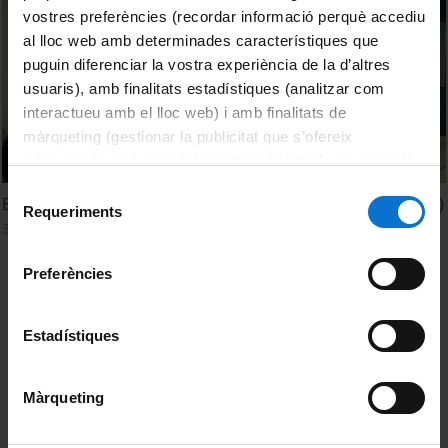
vostres preferències (recordar informació perquè accediu
al lloc web amb determinades característiques que
puguin diferenciar la vostra experiència de la d’altres
usuaris), amb finalitats estadístiques (analitzar com
interactueu amb el lloc web) i amb finalitats de
màrqueting (gestionar la publicitat que s’ofereix
adequant-la en funció dels vostres hàbits de navegació).
Per obtenir més informació sobre les galetes podeu
Selecció
Exposició "Permès fixar cartells". Josep Artigas (1919-1991)
consultar la
Política de galetes del lloc web de la
Requeriments
de
3 desembre, 2019
Universitat de Barcelona
.
consentiment
Preferències
MENÚ PEU 1
Avís legal
Estadístiques
Galetes
Màrqueting
PEU 2
Privadesa i termes
Sobre UBtv