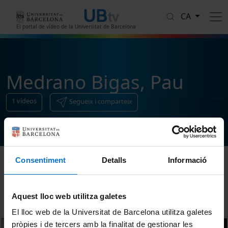
Vés al contingut
CA
El portal de vídeo de la Universitat de Barcelona
Medrano Bigas, Pau
1
vídeos
Segueix i comparteix
Consentiment
Detalls
Informació
Ordenar
Aquest lloc web utilitza galetes
El lloc web de la Universitat de Barcelona utilitza galetes
pròpies i de tercers amb la finalitat de gestionar les