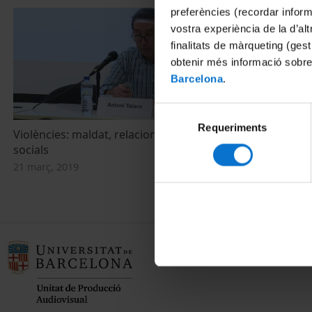
preferències (recordar infor
vostra experiència de la d’al
finalitats de màrqueting (gest
obtenir més informació sobre
Barcelona
.
Selecció
Requeriments
de
Violències: maldat, relacions i estructures
consentiment
socials
21 març, 2019