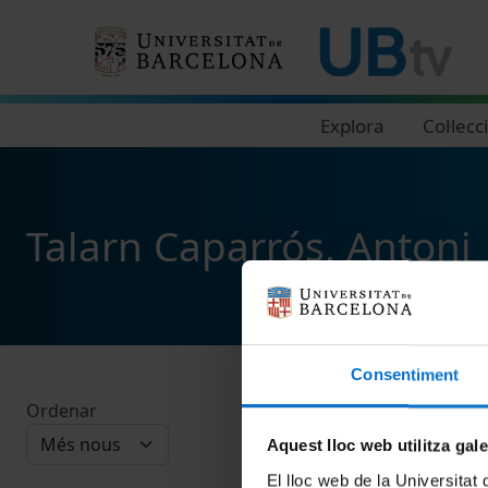
Navegació principal
Explora
Col·lecc
Talarn Caparrós, Antoni
Consentiment
Ordenar
Aquest lloc web utilitza gal
El lloc web de la Universitat 