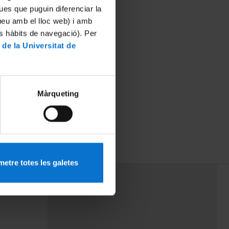
ues que puguin diferenciar la
tueu amb el lloc web) i amb
es hàbits de navegació). Per
 de la Universitat de
Màrqueting
etre totes les galetes
PEU 3
mes
Contacte