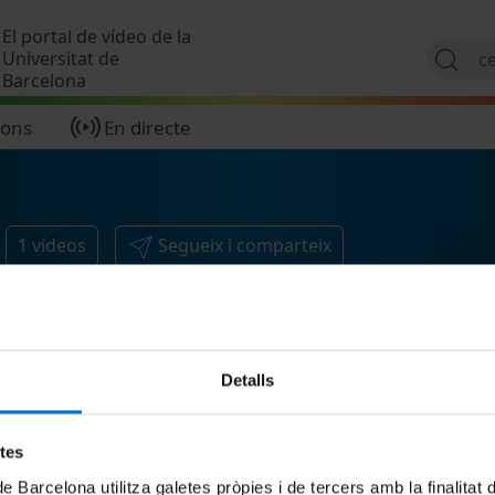
Vés al contingut
El portal de vídeo de la
Universitat de
Barcelona
ions
En directe
1
vídeos
Segueix i comparteix
Detalls
etes
de Barcelona utilitza galetes pròpies i de tercers amb la finalitat