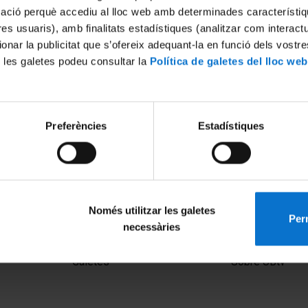
mació perquè accediu al lloc web amb determinades característiq
tres usuaris), amb finalitats estadístiques (analitzar com interac
ionar la publicitat que s’ofereix adequant-la en funció dels vostr
 les galetes podeu consultar la
Política de galetes del lloc web
Preferències
Estadístiques
Només utilitzar les galetes
Perm
necessàries
MENÚ PEU 1
PEU 2
Avís legal
Privadesa i ter
Galetes
Sobre UBtv