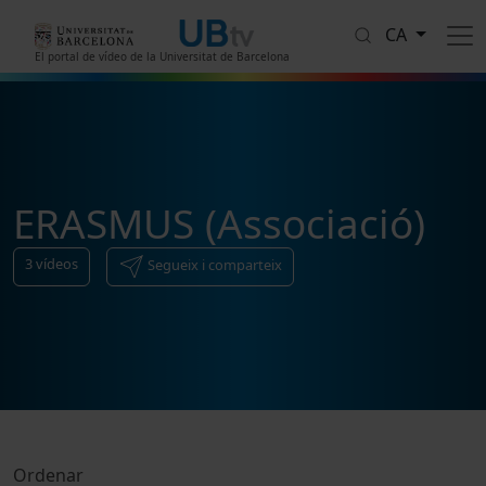
Vés al contingut
CA
El portal de vídeo de la Universitat de Barcelona
ERASMUS (Associació)
3
vídeos
Segueix i comparteix
Ordenar