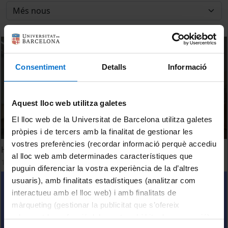
Consentiment
Detalls
Informació
Aquest lloc web utilitza galetes
El lloc web de la Universitat de Barcelona utilitza galetes
pròpies i de tercers amb la finalitat de gestionar les
vostres preferències (recordar informació perquè accediu
How was my Erasmus Experience at the UB?
al lloc web amb determinades característiques que
18 març, 2022
puguin diferenciar la vostra experiència de la d’altres
usuaris), amb finalitats estadístiques (analitzar com
interactueu amb el lloc web) i amb finalitats de
màrqueting (gestionar la publicitat que s’ofereix
adequant-la en funció dels vostres hàbits de navegació).