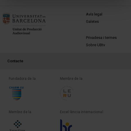
MENÚ PEU 1
Avís legal
Galetes
PEU 2
Privadesa i termes
Sobre UBtv
PEU 3
Contacte
Fundadora de la
Membre de la
Membre de la
Excel·lència internacional