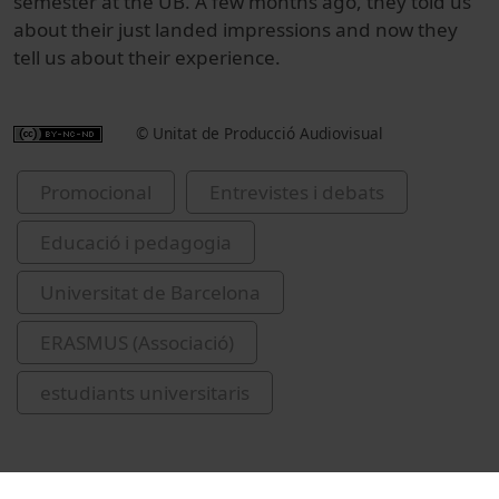
semester at the UB. A few months ago, they told us
about their just landed impressions and now they
tell us about their experience.
© Unitat de Producció Audiovisual
Promocional
Entrevistes i debats
Educació i pedagogia
Universitat de Barcelona
ERASMUS (Associació)
estudiants universitaris