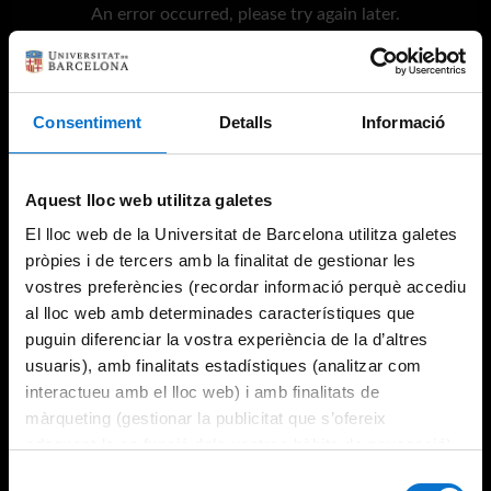
An error occurred, please try again later.
Try again
Consentiment
Detalls
Informació
Aquest lloc web utilitza galetes
El lloc web de la Universitat de Barcelona utilitza galetes
pròpies i de tercers amb la finalitat de gestionar les
vostres preferències (recordar informació perquè accediu
al lloc web amb determinades característiques que
puguin diferenciar la vostra experiència de la d’altres
usuaris), amb finalitats estadístiques (analitzar com
interactueu amb el lloc web) i amb finalitats de
màrqueting (gestionar la publicitat que s’ofereix
adequant-la en funció dels vostres hàbits de navegació).
Per obtenir més informació sobre les galetes podeu
Selecció