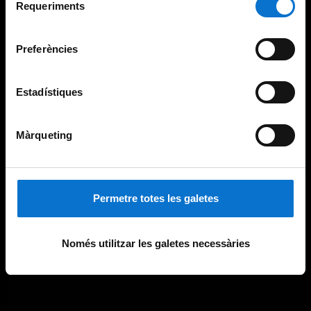
consultar la
Política de galetes del lloc web de la
Requeriments
de
Universitat de Barcelona
.
consentiment
Preferències
Estadístiques
Màrqueting
Permetre totes les galetes
Només utilitzar les galetes necessàries