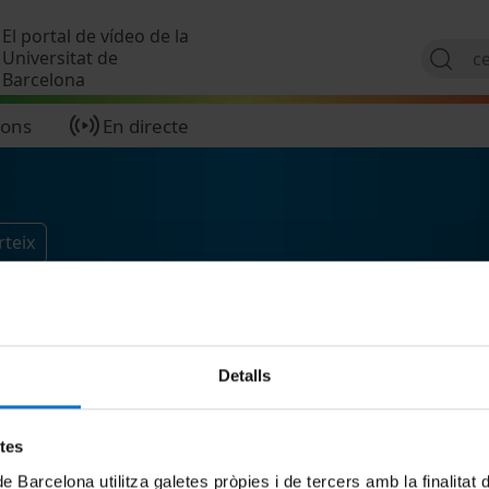
Vés al contingut
El portal de vídeo de la
Universitat de
Barcelona
ions
En directe
rteix
Detalls
etes
de Barcelona utilitza galetes pròpies i de tercers amb la finalitat