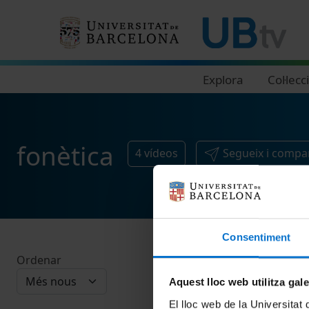
Navegació principal
Explora
Col·lecc
fonètica
4
vídeos
Segueix i compa
Consentiment
Ordenar
Aquest lloc web utilitza gal
El lloc web de la Universitat 