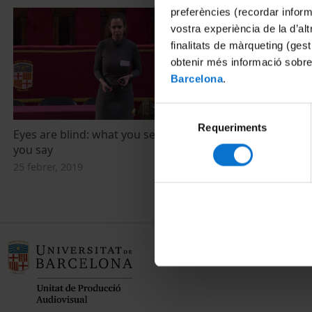
preferències (recordar infor
vostra experiència de la d’al
finalitats de màrqueting (gest
obtenir més informació sobre
Barcelona
.
Selecció
Requeriments
de
Eyes are blind: what you see is not what
Saṁskṛtasaṁ
consentiment
you say
fonética sáns
25 febrer, 2019
5 novembre, 2