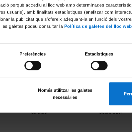
mació perquè accediu al lloc web amb determinades característiq
tres usuaris), amb finalitats estadístiques (analitzar com interac
ionar la publicitat que s’ofereix adequant-la en funció dels vostr
 les galetes podeu consultar la
Política de galetes del lloc web
Preferències
Estadístiques
dhi, "La combinación
Saṁskṛtanāmoccarana, "La 
crita"
pronunciación del nombre s
015
30 octubre, 2015
Només utilitzar les galetes
Perm
necessàries
MENÚ PEU 1
PEU 2
Avís legal
Privadesa i ter
Galetes
Sobre UBtv