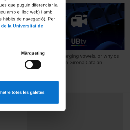
ues que puguin diferenciar la
tueu amb el lloc web) i amb
es hàbits de navegació). Per
 de la Universitat de
Màrqueting
perfecta
Quantifying merging vowels, or why os
ánscrito"
and ós rhyme in Girona Catalan
18 març, 2015
etre totes les galetes
PEU 3
mes
Contacte