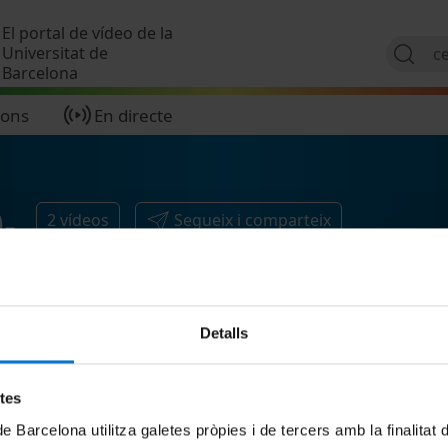
Vés al contingut
El portal de vídeo de la
Universitat de
Barcelona
ions
En directe
-
2
vídeos
Segueix i comparteix
Detalls
etes
de Barcelona utilitza galetes pròpies i de tercers amb la finalitat