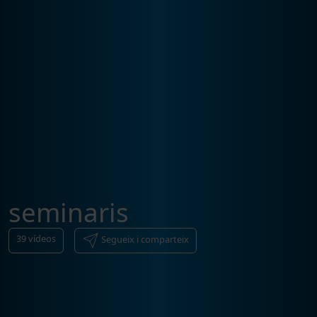
seminaris
39
vídeos
Segueix i comparteix