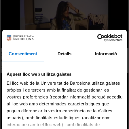
Seminario: A la vanguardia de los Estudios Literarios IL3 -
Consentiment
Detalls
Informació
Parte 6
26 abril, 2017
Aquest lloc web utilitza galetes
El lloc web de la Universitat de Barcelona utilitza galetes
pròpies i de tercers amb la finalitat de gestionar les
vostres preferències (recordar informació perquè accediu
al lloc web amb determinades característiques que
puguin diferenciar la vostra experiència de la d’altres
usuaris), amb finalitats estadístiques (analitzar com
interactueu amb el lloc web) i amb finalitats de