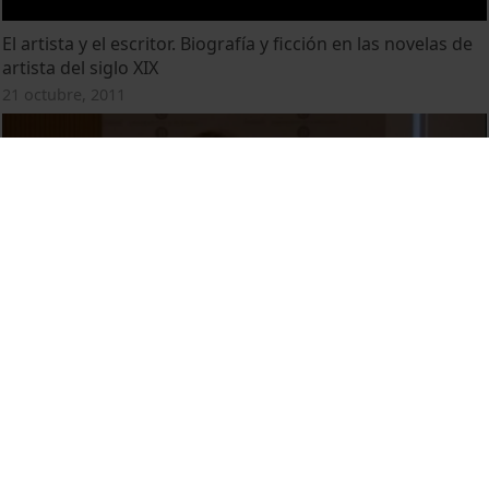
El artista y el escritor. Biografía y ficción en las novelas de
artista del siglo XIX
21 octubre, 2011
Eugeni d'Ors i el model de les Vite de Vasari: El curs sobre
Miquel Àngel a Terrassa
21 octubre, 2011