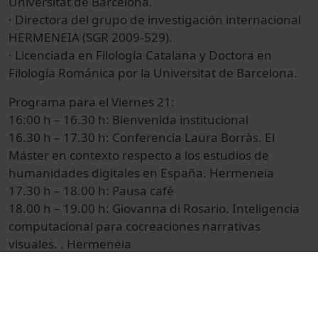
Universitat de Barcelona.
· Directora del grupo de investigación internacional
HERMENEIA (SGR 2009-529).
· Licenciada en Filología Catalana y Doctora en
Filología Románica por la Universitat de Barcelona.
Programa para el Viernes 21:
16:00 h – 16.30 h: Bienvenida institucional
16.30 h – 17.30 h: Conferencia Laura Borràs. El
Máster en contexto respecto a los estudios de
humanidades digitales en España. Hermeneia
17.30 h – 18.00 h: Pausa café
18.00 h – 19.00 h: Giovanna di Rosario. Inteligencia
computacional para cocreaciones narrativas
visuales. . Hermeneia
19.00 h – 20.30 h: Presentaciones Trabajos de
Máster
Programa para el Sábado 22: