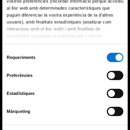
vostres preferències (recordar informació perquè accediu
al lloc web amb determinades característiques que
puguin diferenciar la vostra experiència de la d’altres
usuaris), amb finalitats estadístiques (analitzar com
interactueu amb el lloc web) i amb finalitats de
màrqueting (gestionar la publicitat que s’ofereix
adequant-la en funció dels vostres hàbits de navegació).
Per obtenir més informació sobre les galetes podeu
Selecció
consultar la
Política de galetes del lloc web de la
Requeriments
de
Universitat de Barcelona
.
consentiment
Preferències
Estadístiques
Màrqueting