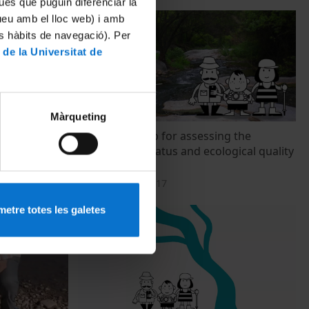
ues que puguin diferenciar la
tueu amb el lloc web) i amb
es hàbits de navegació). Per
 de la Universitat de
Màrqueting
)
RiuNet: the app for assessing the
hydrological status and ecological quality
of a river
24 novembre, 2017
etre totes les galetes