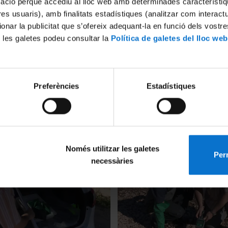
mació perquè accediu al lloc web amb determinades característiq
tres usuaris), amb finalitats estadístiques (analitzar com interac
ionar la publicitat que s’ofereix adequant-la en funció dels vostr
 les galetes podeu consultar la
Política de galetes del lloc web
Preferències
Estadístiques
s del río
Videotutorial TREHS (english
2018
19 setembre, 2018
Només utilitzar les galetes
Perm
necessàries