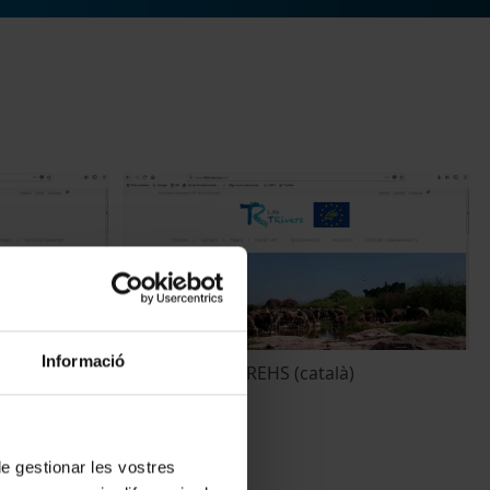
Informació
ano)
Videotutorial TREHS (català)
8 octubre, 2018
 de gestionar les vostres