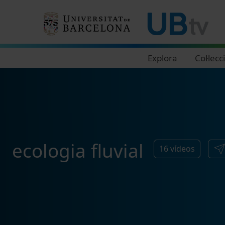
Navegació principal
Explora
Col·lecc
ecologia fluvial
16
vídeos