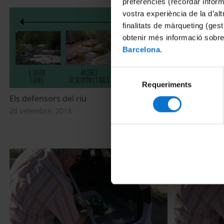
preferències (recordar infor
vostra experiència de la d’al
finalitats de màrqueting (gest
obtenir més informació sobre
Barcelona
.
Selecció
Requeriments
de
consentiment
Els defensors del riu
Los defensore
26 setembre, 2018
26 setembre, 