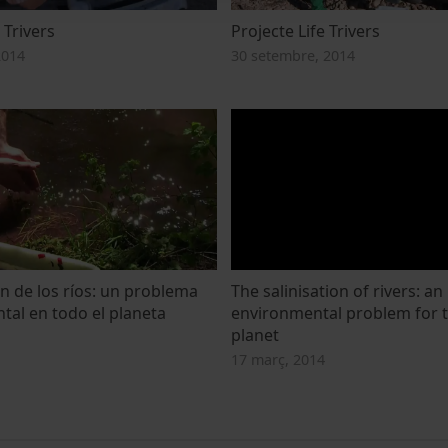
 Trivers
Projecte Life Trivers
2014
30 setembre, 2014
ón de los ríos: un problema
The salinisation of rivers: an
al en todo el planeta
environmental problem for 
planet
17 març, 2014