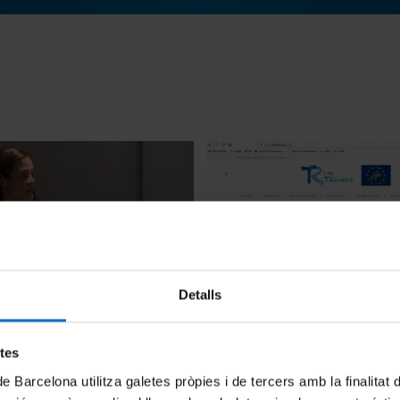
Detalls
 Project. Spatial and
Videotutorial TREHS (castell
 intermittency in fluvial
8 octubre, 2018
ffects on structure,
etes
 ecosystem services
de Barcelona utilitza galetes pròpies i de tercers amb la finalitat