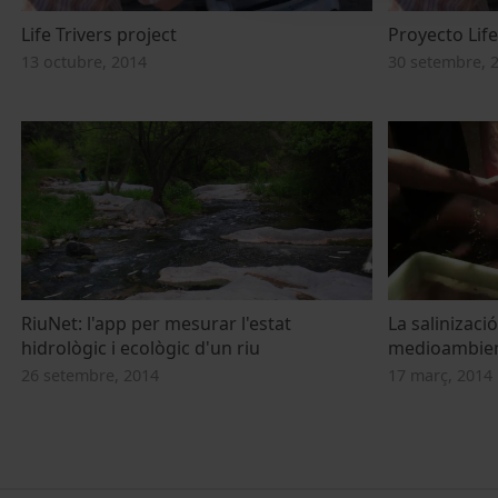
Life Trivers project
Proyecto Life
13 octubre, 2014
30 setembre, 
RiuNet: l'app per mesurar l'estat
La salinizaci
hidrològic i ecològic d'un riu
medioambient
26 setembre, 2014
17 març, 2014