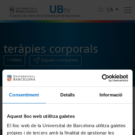
Vés al contingut
CA
El portal de vídeo de la Universitat de Barcelona
teràpies corporals
1
vídeos
Segueix i comparteix
Consentiment
Detalls
Informació
Ordenar
Aquest lloc web utilitza galetes
El lloc web de la Universitat de Barcelona utilitza galetes
pròpies i de tercers amb la finalitat de gestionar les