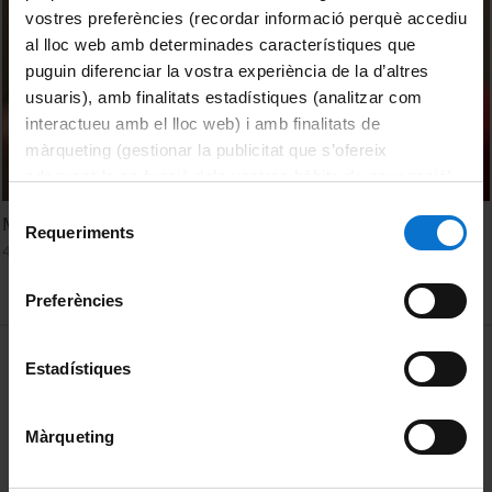
vostres preferències (recordar informació perquè accediu
al lloc web amb determinades característiques que
puguin diferenciar la vostra experiència de la d’altres
usuaris), amb finalitats estadístiques (analitzar com
interactueu amb el lloc web) i amb finalitats de
màrqueting (gestionar la publicitat que s’ofereix
adequant-la en funció dels vostres hàbits de navegació).
Per obtenir més informació sobre les galetes podeu
Selecció
Moviment de l'Experiència
consultar la
Política de galetes del lloc web de la
Requeriments
de
4 abril, 2018
Universitat de Barcelona
.
consentiment
Preferències
MENÚ PEU 1
Avís legal
Estadístiques
Galetes
Màrqueting
PEU 2
Privadesa i termes
Sobre UBtv