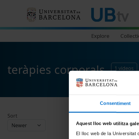
Navegació principal
Explore
Collect
teràpies corporals
1
videos
Consentiment
Sort
Aquest lloc web utilitza gal
El lloc web de la Universitat 