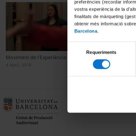
preferències (recordar infor
vostra experiència de la d’al
finalitats de màrqueting (gest
obtenir més informació sobre
Barcelona
.
Selecció
Requeriments
de
Moviment de l'Experiència
consentiment
4 April, 2018