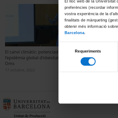
El lloc web de la Universitat 
preferències (recordar infor
vostra experiència de la d’al
finalitats de màrqueting (gest
obtenir més informació sobre
Barcelona
.
Selecció
Requeriments
de
El canvi climàtic: potenciador de
La UB amb L
l’epidèmia global d’obesitat? Marta Giralt
consentiment
23 setembre, 
Oms
17 octubre, 2022