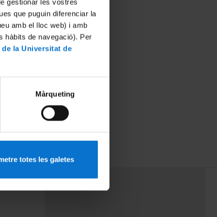
 de gestionar les vostres
ues que puguin diferenciar la
tueu amb el lloc web) i amb
es hàbits de navegació). Per
 de la Universitat de
Màrqueting
 TV3 a la
etre totes les galetes
PEU 3
mes
Contacte