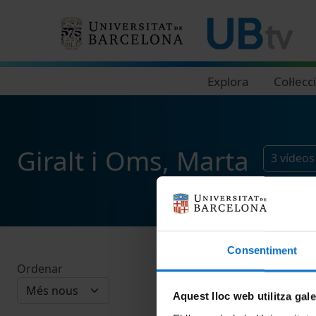
Navegació principal
Explora
Col·lecc
Giralt i Oms, Marta
3
vídeos
Consentiment
Ordenar
Aquest lloc web utilitza gal