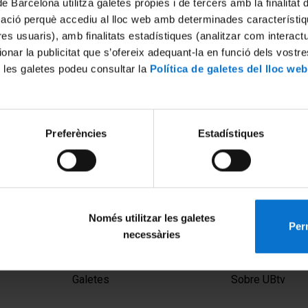
de Barcelona utilitza galetes pròpies i de tercers amb la finalitat
mació perquè accediu al lloc web amb determinades característiq
tres usuaris), amb finalitats estadístiques (analitzar com interac
ionar la publicitat que s’ofereix adequant-la en funció dels vostr
 les galetes podeu consultar la
Política de galetes del lloc web
Preferències
Estadístiques
a Marató
Masterclass de La Marató de
Facultat de Biologia
2021
27 febrer, 2018
Només utilitzar les galetes
Perm
necessàries
MENÚ PEU 1
PEU 2
Avís legal
Privadesa i ter
Galetes
Sobre UBtv