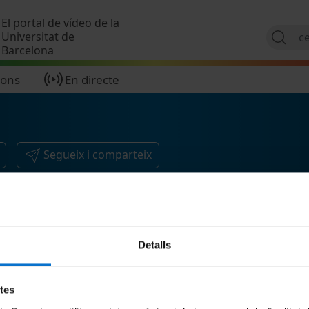
Vés al contingut
El portal de vídeo de la
Universitat de
Barcelona
ions
En directe
Segueix i comparteix
Detalls
etes