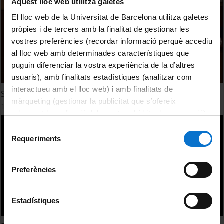
Aquest lloc web utilitza galetes
El lloc web de la Universitat de Barcelona utilitza galetes
pròpies i de tercers amb la finalitat de gestionar les
vostres preferències (recordar informació perquè accediu
al lloc web amb determinades característiques que
puguin diferenciar la vostra experiència de la d’altres
usuaris), amb finalitats estadístiques (analitzar com
interactueu amb el lloc web) i amb finalitats de
Scientific writing
màrqueting (gestionar la publicitat que s’ofereix
12 desembre, 2017
adequant-la en funció dels vostres hàbits de navegació).
Per obtenir més informació sobre les galetes podeu
Selecció
consultar la
Política de galetes del lloc web de la
Requeriments
de
Universitat de Barcelona
.
consentiment
Preferències
Estadístiques