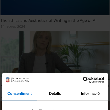
The Ethics and Aesthetics of Writing in the Age of AI
14 febrer, 2024
Projecte Apel·les - Acompanyament Per l'Èxit de la Lectura i
l'Escriptura
Consentiment
Detalls
Informació
7 març, 2022