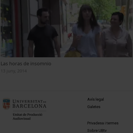
Las horas de insomnio
13 juny, 2014
MENÚ PEU 1
Avís legal
Galetes
PEU 2
Privadesa i termes
Sobre UBtv