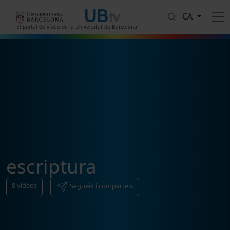
Vés al contingut
CA
El portal de vídeo de la Universitat de Barcelona
escriptura
8
vídeos
Segueix i comparteix