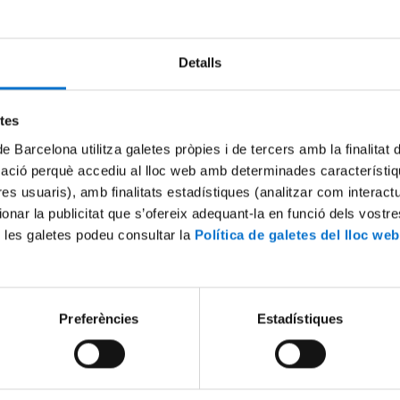
Detalls
etes
de Barcelona utilitza galetes pròpies i de tercers amb la finalitat
mació perquè accediu al lloc web amb determinades característiq
tres usuaris), amb finalitats estadístiques (analitzar com interac
ionar la publicitat que s’ofereix adequant-la en funció dels vostr
a XII Jornada Ambiental
Conclusions de la XI Jornada
 les galetes podeu consultar la
Política de galetes del lloc web
Torres
17 juliol, 2023
Preferències
Estadístiques