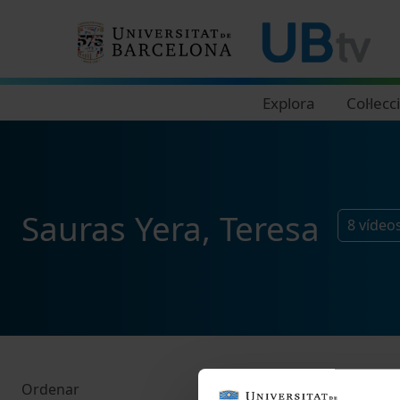
Navegació principal
Explora
Col·lecc
Sauras Yera, Teresa
8
vídeo
Ordenar