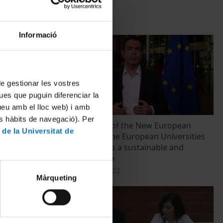
Informació
 de gestionar les vostres
ues que puguin diferenciar la
tueu amb el lloc web) i amb
es hàbits de navegació). Per
 Ambiental
The principles of the New European
 de la Universitat de
Bauhaus and the European Universities
values: towards a sustainable and
inclusive future
23 desembre, 2022
Màrqueting