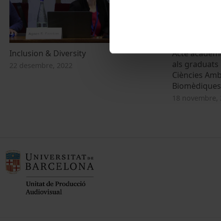
Inclusion & Diversity
Acte acadèmi
als graduats
22 desembre, 2022
Ciències Ambi
Biomèdiques
18 novembre, 