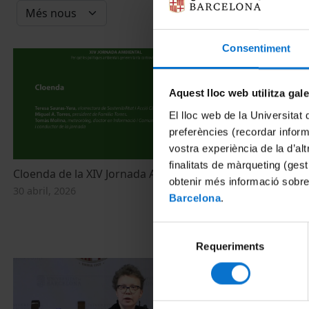
Consentiment
Aquest lloc web utilitza gal
El lloc web de la Universitat 
preferències (recordar infor
vostra experiència de la d’al
finalitats de màrqueting (gest
Cloenda de la XIV Jornada Ambiental
Cloenda de l
obtenir més informació sobre
30 abril, 2026
27 maig, 2024
Barcelona
.
Selecció
Requeriments
de
consentiment