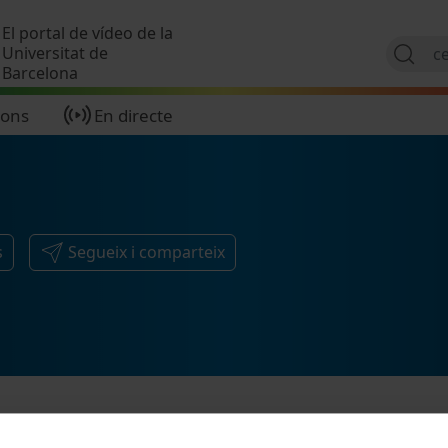
Vés al contingut
El portal de vídeo de la
Universitat de
Barcelona
ions
En directe
s
Segueix i comparteix