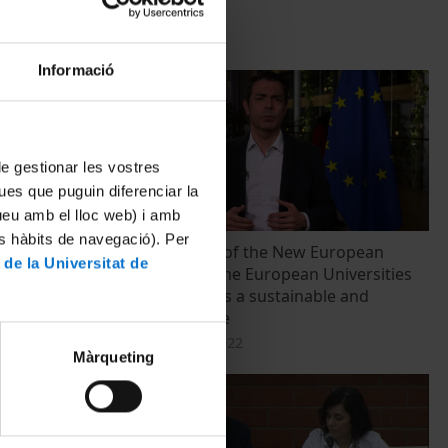
Informació
 de gestionar les vostres
ues que puguin diferenciar la
tueu amb el lloc web) i amb
es hàbits de navegació). Per
 Ambiental
The principles of the New European
 de la Universitat de
Bauhaus and the European Universities
values: towards a sustainable and
inclusive future
23 Diciembre, 2022
Màrqueting