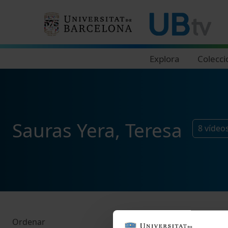
Navegació principal
Explora
Colecci
Sauras Yera, Teresa
8
vídeo
Ordenar