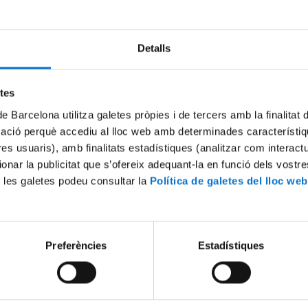
Detalls
etes
de Barcelona utilitza galetes pròpies i de tercers amb la finalitat
mació perquè accediu al lloc web amb determinades característiq
tres usuaris), amb finalitats estadístiques (analitzar com interac
ionar la publicitat que s’ofereix adequant-la en funció dels vostr
a XII Jornada Ambiental
Conclusions de la XI Jornada
 les galetes podeu consultar la
Política de galetes del lloc web
Torres
17 Julio, 2023
Preferències
Estadístiques