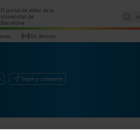
Pasar al contenido principal
El portal de vídeo de la
Universitat de
Barcelona
ones
En directo
s
Sigue y comparte