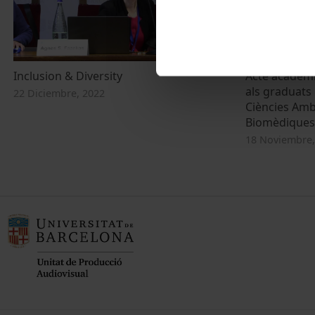
Inclusion & Diversity
Acte acadèmi
als graduats
22 Diciembre, 2022
Ciències Ambi
Biomèdiques
18 Noviembre,