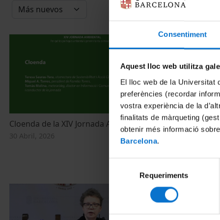
Consentiment
Aquest lloc web utilitza gal
El lloc web de la Universitat 
preferències (recordar infor
vostra experiència de la d’al
finalitats de màrqueting (gest
Cloenda de la XIV Jornada Ambiental
Cloenda de l
obtenir més informació sobre
30 Abril, 2026
27 Mayo, 2024
Barcelona
.
Selecció
Requeriments
de
consentiment