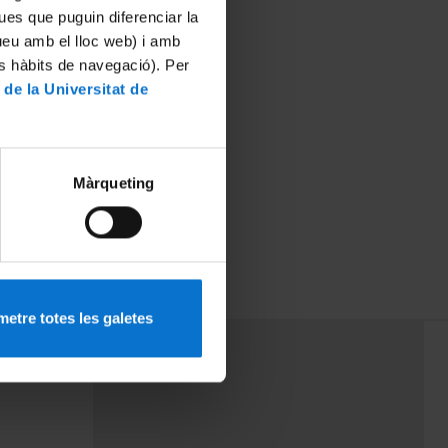
ues que puguin diferenciar la
tueu amb el lloc web) i amb
es hàbits de navegació). Per
 de la Universitat de
Màrqueting
milia de
)
etre totes les galetes
PEU 3
mes
Contacte