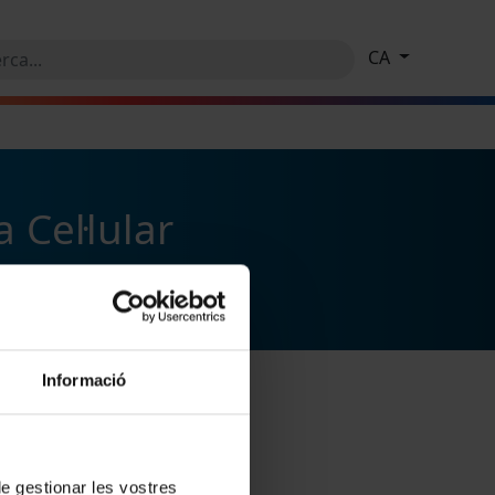
CA
 Cel·lular
Informació
 de gestionar les vostres