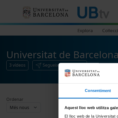
Navegació principal
Explora
Col·lecc
Universitat de Barcelona
3
vídeos
Segueix i comparteix
Consentiment
Ordenar
Aquest lloc web utilitza gal
El lloc web de la Universitat 