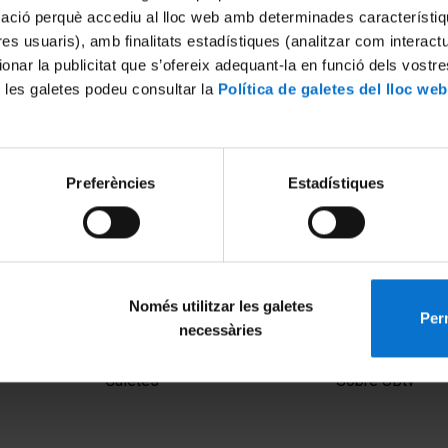
mació perquè accediu al lloc web amb determinades característiq
tres usuaris), amb finalitats estadístiques (analitzar com interac
ionar la publicitat que s’ofereix adequant-la en funció dels vostr
 les galetes podeu consultar la
Política de galetes del lloc web
Preferències
Estadístiques
 clau en la migració cel·lular
Descobriment d'una nova fa
proteïnes mitocondrials (IRB
015
12 novembre, 2012
Només utilitzar les galetes
Perm
necessàries
MENÚ PEU 1
PEU 2
Avís legal
Privadesa i ter
Galetes
Sobre UBtv