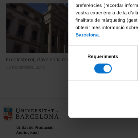
preferències (recordar infor
vostra experiència de la d’al
finalitats de màrqueting (gest
obtenir més informació sobre
Barcelona
.
Selecció
Requeriments
de
El colesterol, clave en la migración celular
El colesterol,
consentiment
18 novembre, 2015
5 novembre, 2