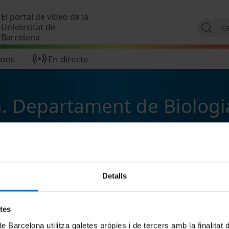
Vés al contingut
El portal de vídeo de la
Universitat de
Barcelona
ions
En directe
. Departament de Biologia
Detalls
etes
de Barcelona utilitza galetes pròpies i de tercers amb la finalitat