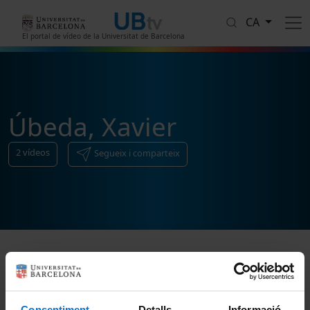
Vés al contingut
CA
El portal de vídeo de la Universitat de Barcelona
Úbeda, Xavier
2
vídeos
Segueix i comparteix
Ordenar
Consentiment
Detalls
Informació