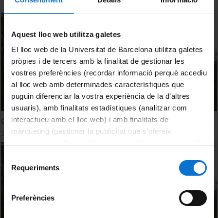
Aquest lloc web utilitza galetes
El lloc web de la Universitat de Barcelona utilitza galetes
pròpies i de tercers amb la finalitat de gestionar les
vostres preferències (recordar informació perquè accediu
al lloc web amb determinades característiques que
puguin diferenciar la vostra experiència de la d’altres
usuaris), amb finalitats estadístiques (analitzar com
interactueu amb el lloc web) i amb finalitats de
Grado en Geografía. Facultad de Geografía e Historia (UB)
màrqueting (gestionar la publicitat que s’ofereix
30 juny, 2014
adequant-la en funció dels vostres hàbits de navegació).
Per obtenir més informació sobre les galetes podeu
Selecció
consultar la
Política de galetes del lloc web de la
Requeriments
de
Universitat de Barcelona
.
consentiment
Preferències