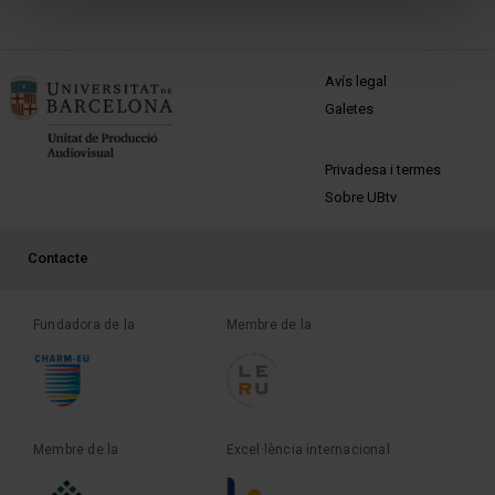
MENÚ PEU 1
Avís legal
Galetes
PEU 2
Privadesa i termes
Sobre UBtv
PEU 3
Contacte
Fundadora de la
Membre de la
Membre de la
Excel·lència internacional