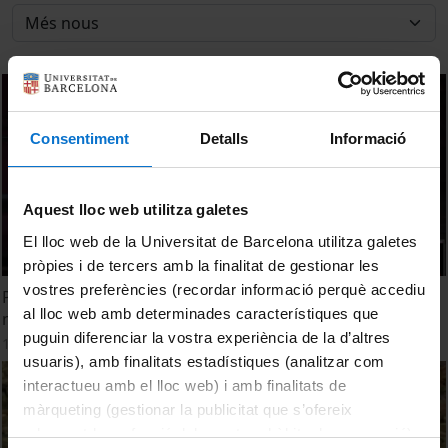
Consentiment
Detalls
Informació
Aquest lloc web utilitza galetes
El lloc web de la Universitat de Barcelona utilitza galetes
pròpies i de tercers amb la finalitat de gestionar les
vostres preferències (recordar informació perquè accediu
Physical principles of membrane remodelling during cell
al lloc web amb determinades característiques que
mechanoadaptation
puguin diferenciar la vostra experiència de la d’altres
11 març, 2015
usuaris), amb finalitats estadístiques (analitzar com
interactueu amb el lloc web) i amb finalitats de
màrqueting (gestionar la publicitat que s’ofereix
adequant-la en funció dels vostres hàbits de navegació).