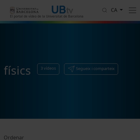
Vés al contingut
CA
El portal de vídeo de la Universitat de Barcelona
físics
3
vídeos
Segueix i comparteix
Ordenar