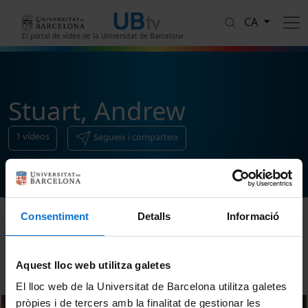
Vés al contingut
CA
El portal de vídeo de la Universitat de Barcelona
Stuart, Andrew
1
vídeos
Segueix i comparteix
Consentiment
Detalls
Informació
Ordenar
Aquest lloc web utilitza galetes
El lloc web de la Universitat de Barcelona utilitza galetes
pròpies i de tercers amb la finalitat de gestionar les