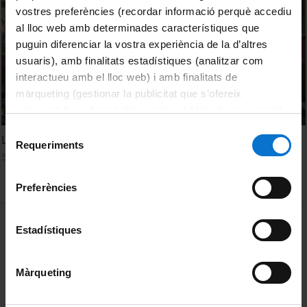
vostres preferències (recordar informació perquè accediu
al lloc web amb determinades característiques que
puguin diferenciar la vostra experiència de la d’altres
usuaris), amb finalitats estadístiques (analitzar com
interactueu amb el lloc web) i amb finalitats de
màrqueting (gestionar la publicitat que s’ofereix
adequant-la en funció dels vostres hàbits de navegació).
Per obtenir més informació sobre les galetes podeu
Selecció
Large Graph Limits of Learning Algorithms
consultar la
Política de galetes del lloc web de la
Requeriments
de
5 setembre, 2017
Universitat de Barcelona
.
consentiment
Preferències
MENÚ PEU 1
Avís legal
Estadístiques
Galetes
Màrqueting
PEU 2
Privadesa i termes
Sobre UBtv