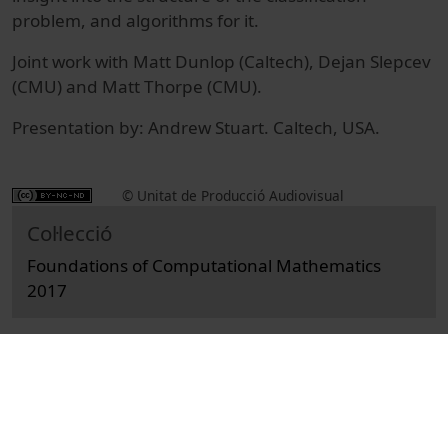
problem, and algorithms for it.
Joint work with Matt Dunlop (Caltech), Dejan Slepcev
(CMU) and Matt Thorpe (CMU).
Presentation by: Andrew Stuart. Caltech, USA.
© Unitat de Producció Audiovisual
Col·lecció
Foundations of Computational Mathematics
2017
Docència i Recerca
Ciències
Actes
Matemàtiques
Universitat de Barcelona