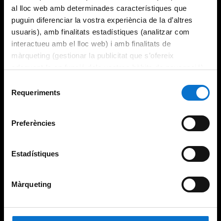
al lloc web amb determinades característiques que
puguin diferenciar la vostra experiència de la d’altres
usuaris), amb finalitats estadístiques (analitzar com
interactueu amb el lloc web) i amb finalitats de
màrqueting (gestionar la publicitat que s’ofereix
adequant-la en funció dels vostres hàbits de navegació).
Per obtenir més informació sobre les galetes podeu
Selecció
consultar la
Política de galetes del lloc web de la
Requeriments
de
Universitat de Barcelona
.
consentiment
Preferències
Estadístiques
Màrqueting