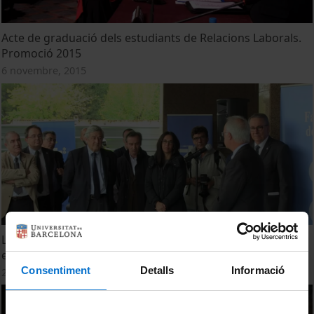
Acte de graduació dels estudiants de Relacions Laborals.
Promoció 2015
6 novembre, 2015
La Facultat de Dret ha col·locat la primera pedra d'un nou
edifici de 16.024 metres quadrats
Consentiment
Detalls
Informació
29 octubre, 2015