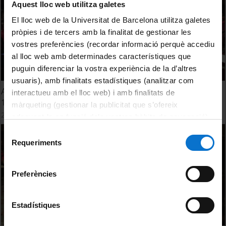
Aquest lloc web utilitza galetes
El lloc web de la Universitat de Barcelona utilitza galetes
pròpies i de tercers amb la finalitat de gestionar les
vostres preferències (recordar informació perquè accediu
al lloc web amb determinades característiques que
puguin diferenciar la vostra experiència de la d’altres
usuaris), amb finalitats estadístiques (analitzar com
Acte de graduació de la Facultat de Dret. Promoció 2015.
interactueu amb el lloc web) i amb finalitats de
1a. Jornada. 27 de novembre de 2015
màrqueting (gestionar la publicitat que s’ofereix
21 octubre, 2015
adequant-la en funció dels vostres hàbits de navegació).
Per obtenir més informació sobre les galetes podeu
Selecció
consultar la
Política de galetes del lloc web de la
Requeriments
de
Universitat de Barcelona
.
consentiment
Preferències
Estadístiques