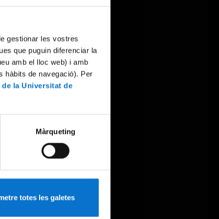
 de gestionar les vostres
ues que puguin diferenciar la
tueu amb el lloc web) i amb
es hàbits de navegació). Per
 de la Universitat de
Màrqueting
etre totes les galetes