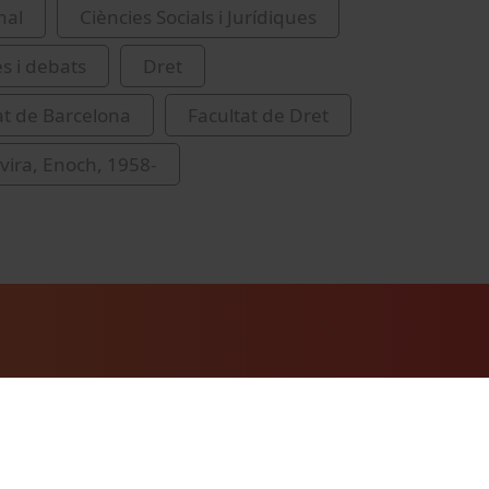
nal
Ciències Socials i Jurídiques
es i debats
Dret
at de Barcelona
Facultat de Dret
ovira, Enoch, 1958-