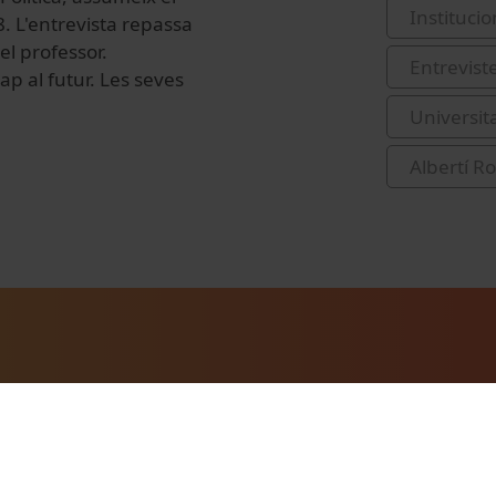
Institucio
. L'entrevista repassa
el professor.
Entrevist
ap al futur. Les seves
Universit
Albertí R