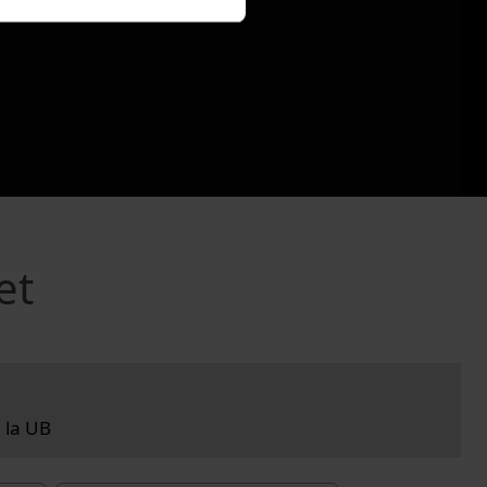
et
 la UB