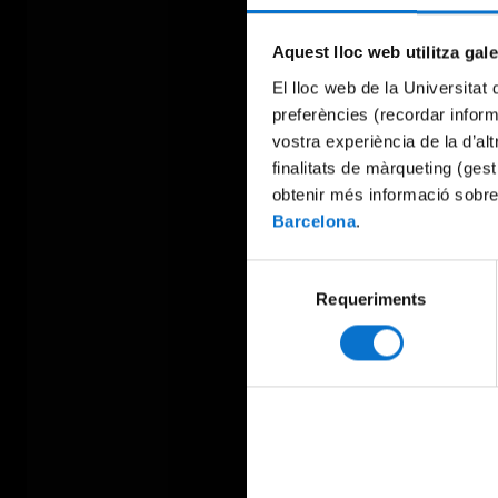
Aquest lloc web utilitza gal
El lloc web de la Universitat 
preferències (recordar infor
vostra experiència de la d’al
finalitats de màrqueting (gest
obtenir més informació sobre
Barcelona
.
Selecció
Requeriments
de
consentiment