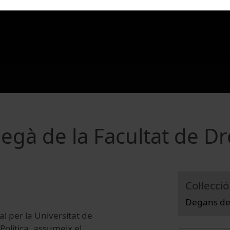
egà de la Facultat de Dr
Col·lecció
Degans de
al per la Universitat de
Política, assumeix el