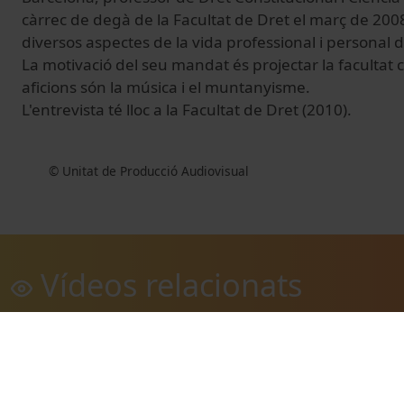
càrrec de degà de la Facultat de Dret el març de 2008
diversos aspectes de la vida professional i personal d
La motivació del seu mandat és projectar la facultat c
aficions són la música i el muntanyisme.
L'entrevista té lloc a la Facultat de Dret (2010).
© Unitat de Producció Audiovisual
Vídeos relacionats