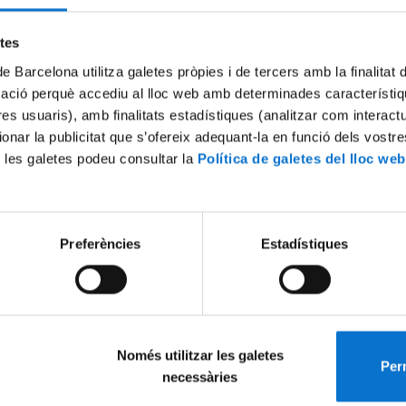
Try again
etes
de Barcelona utilitza galetes pròpies i de tercers amb la finalitat
mació perquè accediu al lloc web amb determinades característiq
tres usuaris), amb finalitats estadístiques (analitzar com interac
ionar la publicitat que s’ofereix adequant-la en funció dels vostr
 les galetes podeu consultar la
Política de galetes del lloc web
Preferències
Estadístiques
Només utilitzar les galetes
Perm
necessàries