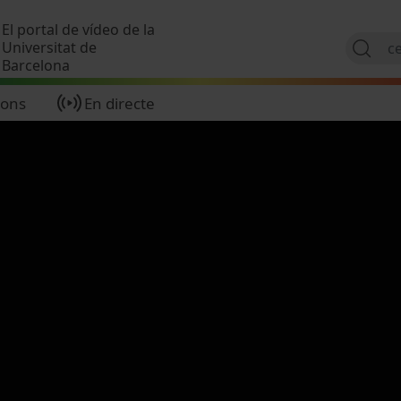
Vés al contingut
El portal de vídeo de la
Universitat de
Barcelona
ions
En directe