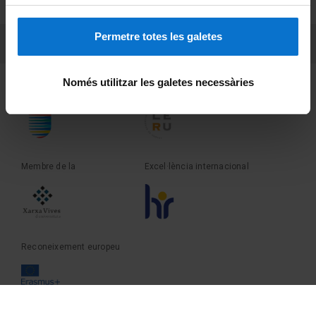
Sobre UBtv
Permetre totes les galetes
PEU 3
Contacte
Només utilitzar les galetes necessàries
Fundadora de la
Membre de la
Membre de la
Excel·lència internacional
Reconeixement europeu