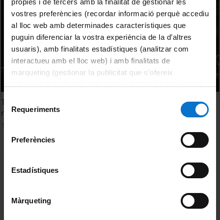
pròpies i de tercers amb la finalitat de gestionar les
vostres preferències (recordar informació perquè accediu
al lloc web amb determinades característiques que
puguin diferenciar la vostra experiència de la d’altres
usuaris), amb finalitats estadístiques (analitzar com
interactueu amb el lloc web) i amb finalitats de
màrqueting (gestionar la publicitat que s’ofereix
adequant-la en funció dels vostres hàbits de navegació).
Per obtenir més informació sobre les galetes podeu
Selecció
Taula debat: Per què és tan difícil implantar energies
consultar la
Política de galetes del lloc web de la
Requeriments
de
renovables?
Universitat de Barcelona
.
consentiment
13 juny, 2017
Preferències
MENÚ PEU 1
Estadístiques
Avís legal
Galetes
Màrqueting
PEU 2
Privadesa i termes