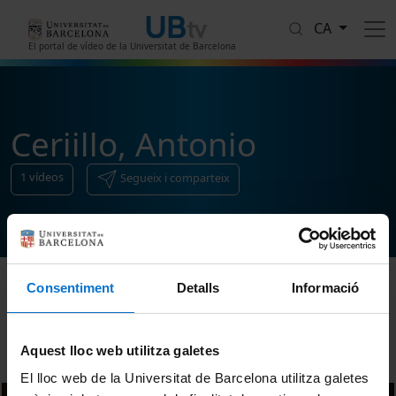
Vés al contingut
CA
El portal de vídeo de la Universitat de Barcelona
Ceriillo, Antonio
1
vídeos
Segueix i comparteix
Consentiment
Detalls
Informació
Ordenar
Aquest lloc web utilitza galetes
El lloc web de la Universitat de Barcelona utilitza galetes