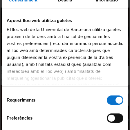
Aquest lloc web utilitza galetes
El lloc web de la Universitat de Barcelona utilitza galetes
pròpies i de tercers amb la finalitat de gestionar les
vostres preferències (recordar informació perquè accediu
al lloc web amb determinades característiques que
puguin diferenciar la vostra experiència de la d’altres
usuaris), amb finalitats estadístiques (analitzar com
interactueu amb el lloc web) i amb finalitats de
Simposi CIDUI 2017. Taula d'anàlisi
màrqueting (gestionar la publicitat que s’ofereix
31 maig, 2017
adequant-la en funció dels vostres hàbits de navegació).
Per obtenir més informació sobre les galetes podeu
Selecció
consultar la
Política de galetes del lloc web de la
Requeriments
de
Universitat de Barcelona
.
consentiment
Preferències