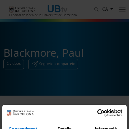
Vés al contingut
CA
El portal de vídeo de la Universitat de Barcelona
Blackmore, Paul
2
vídeos
Segueix i comparteix
Ordenar
Consentiment
Detalls
Informació