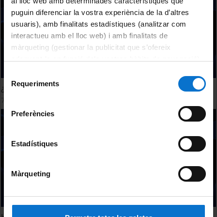
al lloc web amb determinades característiques que
puguin diferenciar la vostra experiència de la d’altres
usuaris), amb finalitats estadístiques (analitzar com
interactueu amb el lloc web) i amb finalitats de
màrqueting (gestionar la publicitat que s’ofereix
adequant-la en funció dels vostres hàbits de navegació).
Per obtenir més informació sobre les galetes podeu
Selecció
consultar la
Política de galetes del lloc web de la
Requeriments
de
¿De qué manera nos afecta la actividad solar?
Universitat de Barcelona
.
consentiment
7 abril, 2015
Preferències
Estadístiques
Màrqueting
How does solar activity affects us?