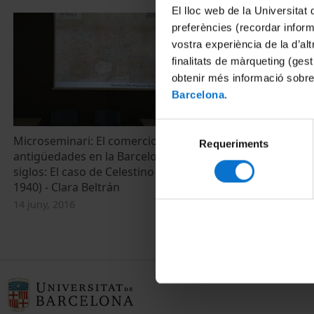
El lloc web de la Universitat 
preferències (recordar infor
vostra experiència de la d’al
finalitats de màrqueting (gest
obtenir més informació sobre
Barcelona
.
Selecció
Microseminari: El comercio de
Requeriments
de
antigüedades en la Barcelona de entre
consentiment
siglos: El caso de Celestino Dupont (1859-
1940) - Clara Beltrán
14 juny, 2016