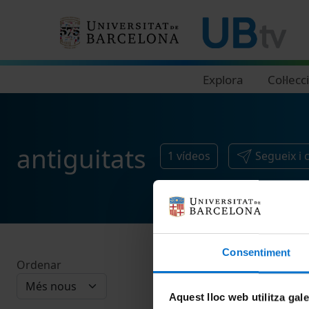
Navegació principal
Explora
Col·lecc
antiguitats
1
vídeos
Segueix i
Consentiment
Ordenar
Aquest lloc web utilitza gal