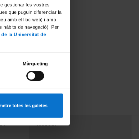
 de gestionar les vostres
ues que puguin diferenciar la
tueu amb el lloc web) i amb
es hàbits de navegació). Per
 de la Universitat de
Màrqueting
etre totes les galetes
PEU 3
mes
Contacte