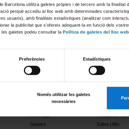
de Barcelona utilitza galetes pròpies i de tercers amb la finalitat
mació perquè accediu al lloc web amb determinades característiq
tres usuaris), amb finalitats estadístiques (analitzar com interac
ionar la publicitat que s’ofereix adequant-la en funció dels vostr
 les galetes podeu consultar la
Política de galetes del lloc web
Preferències
Estadístiques
Només utilitzar les galetes
Perm
necessàries
MENÚ PEU 1
PEU 2
Avís legal
Privadesa i ter
Galetes
Sobre UBtv