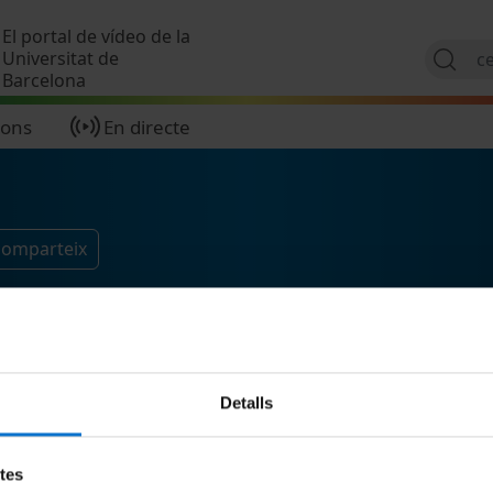
Vés al contingut
El portal de vídeo de la
Universitat de
Barcelona
ions
En directe
 comparteix
Detalls
etes