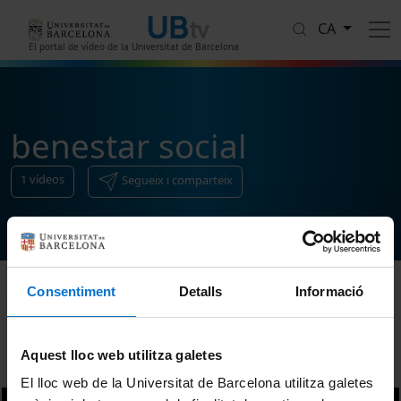
Vés al contingut
CA
El portal de vídeo de la Universitat de Barcelona
benestar social
1
vídeos
Segueix i comparteix
Consentiment
Detalls
Informació
Ordenar
Aquest lloc web utilitza galetes
El lloc web de la Universitat de Barcelona utilitza galetes