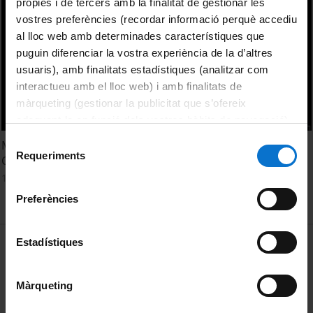
pròpies i de tercers amb la finalitat de gestionar les
vostres preferències (recordar informació perquè accediu
al lloc web amb determinades característiques que
puguin diferenciar la vostra experiència de la d’altres
usuaris), amb finalitats estadístiques (analitzar com
interactueu amb el lloc web) i amb finalitats de
màrqueting (gestionar la publicitat que s’ofereix
adequant-la en funció dels vostres hàbits de navegació).
Per obtenir més informació sobre les galetes podeu
Selecció
Measuring Social Welfare within the Mental Health
consultar la
Política de galetes del lloc web de la
Requeriments
de
Complex Ecosystem
Universitat de Barcelona
.
consentiment
15 març, 2017
Preferències
MENÚ PEU 1
Estadístiques
Avís legal
Galetes
Màrqueting
PEU 2
Privadesa i termes