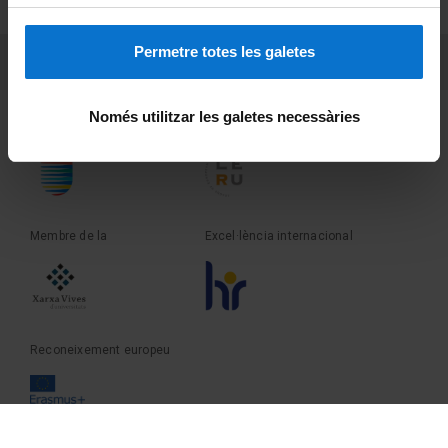
Sobre UBtv
Permetre totes les galetes
PEU 3
Contacte
Només utilitzar les galetes necessàries
Fundadora de la
Membre de la
Membre de la
Excel·lència internacional
Reconeixement europeu