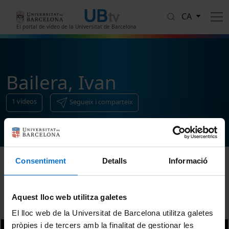
Vés al contingut
CA
El portal de vídeo de la Universitat de Barcelona
Bailera, Ivan
1
vídeos
Segueix i comparteix
Consentiment
Detalls
Informació
Ordenar
Aquest lloc web utilitza galetes
El lloc web de la Universitat de Barcelona utilitza galetes
pròpies i de tercers amb la finalitat de gestionar les