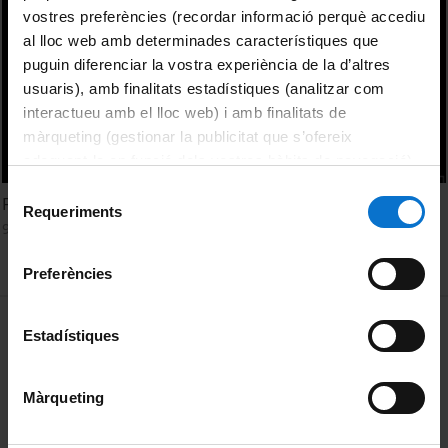
vostres preferències (recordar informació perquè accediu
al lloc web amb determinades característiques que
puguin diferenciar la vostra experiència de la d’altres
usuaris), amb finalitats estadístiques (analitzar com
interactueu amb el lloc web) i amb finalitats de
màrqueting (gestionar la publicitat que s’ofereix
adequant-la en funció dels vostres hàbits de navegació).
Per obtenir més informació sobre les galetes podeu
Selecció
Fixing the Broken Telephone
consultar la
Política de galetes del lloc web de la
Requeriments
de
9 març, 2017
Universitat de Barcelona
.
consentiment
Preferències
MENÚ PEU 1
Avís legal
Estadístiques
Galetes
Màrqueting
PEU 2
Privadesa i termes
Sobre UBtv