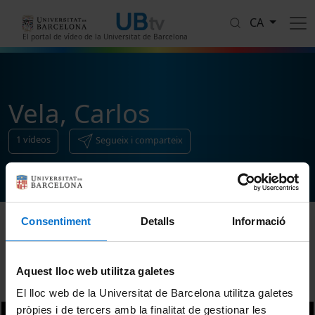
Vés al contingut
CA
El portal de vídeo de la Universitat de Barcelona
Vela, Carlos
1
vídeos
Segueix i comparteix
Consentiment
Detalls
Informació
Ordenar
Aquest lloc web utilitza galetes
El lloc web de la Universitat de Barcelona utilitza galetes
pròpies i de tercers amb la finalitat de gestionar les