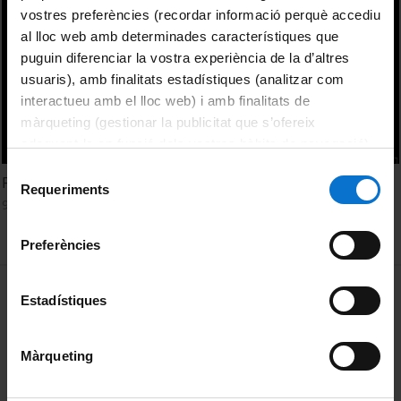
vostres preferències (recordar informació perquè accediu
al lloc web amb determinades característiques que
puguin diferenciar la vostra experiència de la d’altres
usuaris), amb finalitats estadístiques (analitzar com
interactueu amb el lloc web) i amb finalitats de
màrqueting (gestionar la publicitat que s’ofereix
adequant-la en funció dels vostres hàbits de navegació).
Per obtenir més informació sobre les galetes podeu
Selecció
Fixing the Broken Telephone
consultar la
Política de galetes del lloc web de la
Requeriments
de
9 març, 2017
Universitat de Barcelona
.
consentiment
Preferències
MENÚ PEU 1
Avís legal
Estadístiques
Galetes
Màrqueting
PEU 2
Privadesa i termes
Sobre UBtv