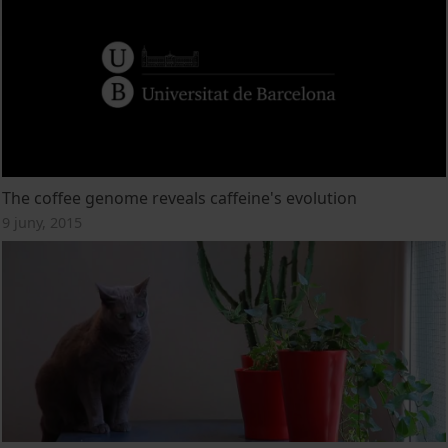
The coffee genome reveals caffeine's evolution
9 juny, 2015