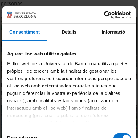
personas
6 desembre, 2016
Consentiment
Detalls
Informació
Aquest lloc web utilitza galetes
El lloc web de la Universitat de Barcelona utilitza galetes
pròpies i de tercers amb la finalitat de gestionar les
vostres preferències (recordar informació perquè accediu
El projecte '1000 Genomes' seqüencia el genoma de 2504
al lloc web amb determinades característiques que
persones
puguin diferenciar la vostra experiència de la d’altres
1 desembre, 2016
usuaris), amb finalitats estadístiques (analitzar com
interactueu amb el lloc web) i amb finalitats de
màrqueting (gestionar la publicitat que s’ofereix
adequant-la en funció dels vostres hàbits de navegació).
Per obtenir més informació sobre les galetes podeu
Selecció
consultar la
Política de galetes del lloc web de la