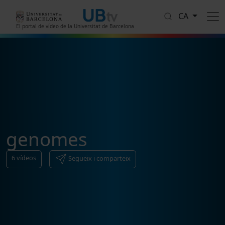
Vés al contingut
CA
El portal de vídeo de la Universitat de Barcelona
genomes
6
vídeos
Segueix i comparteix