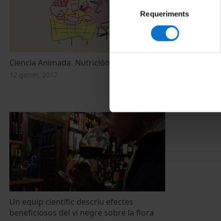
Selecció
Requeriments
de
consentiment
Ciencia Animada. Nutrición. Episodio 3
Mindful Eatin
cos. Mónica F
12 gener, 2017
29 novembre, 
Un equip científic descriu efectes
beneficiosos del vi negre sobre la flora