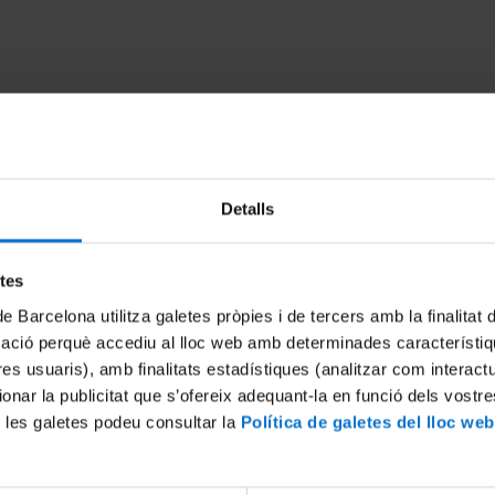
Detalls
etes
de Barcelona utilitza galetes pròpies i de tercers amb la finalitat
a Ciència. Taller
Ciència Animada. Nutrició. E
mació perquè accediu al lloc web amb determinades característiq
ó: “Analitzem com omplim el
12 gener, 2017
tres usuaris), amb finalitats estadístiques (analitzar com interac
ionar la publicitat que s’ofereix adequant-la en funció dels vostr
 les galetes podeu consultar la
Política de galetes del lloc web