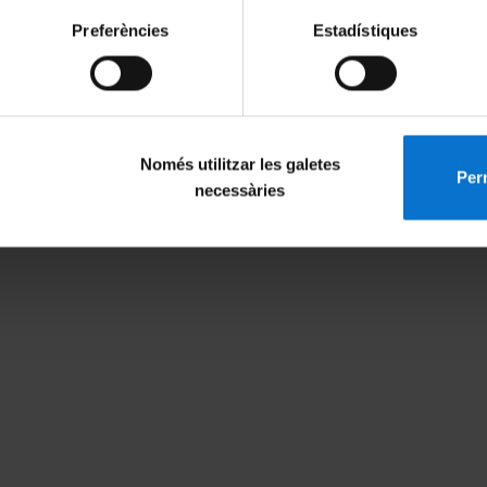
Preferències
Estadístiques
g: Aprèn a escoltar el teu
A team of scientists praise t
ernández i Clara Rosell
effects of red wine on intesti
Només utilitzar les galetes
Perm
2016
22 juliol, 2014
necessàries