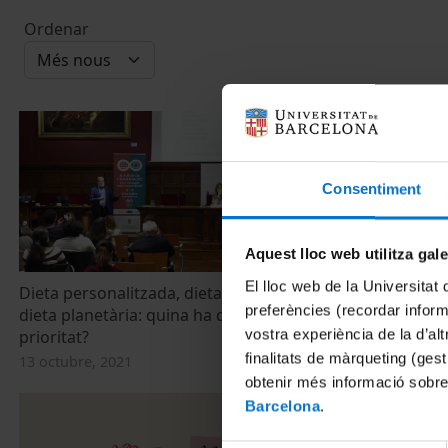
Ordenar
Consentiment
Aquest lloc web utilitza gal
El lloc web de la Universitat 
Dieta personalitzada, dieta poblacional i
VII Festa de l
preferències (recordar infor
dieta planetària: quina ha de ser la
d'alimentaci
vostra experiència de la d’al
prioritat?
rebost!"
finalitats de màrqueting (gest
13 octubre, 2021
18 maig, 2021
obtenir més informació sobre
Barcelona
.