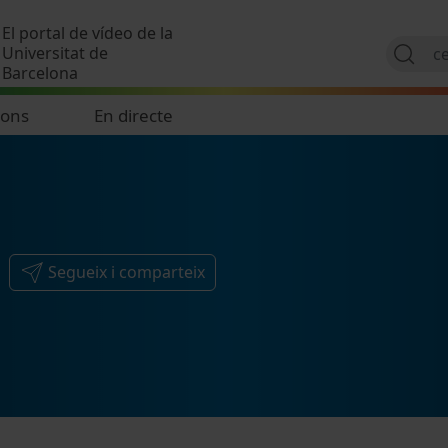
Vés al contingut
El portal de vídeo de la
Universitat de
Barcelona
ions
En directe
Segueix i comparteix