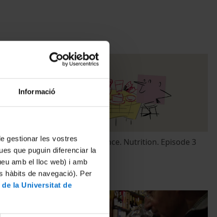
Informació
 de gestionar les vostres
pisodi 3
Animated Science. Nutrition. Episode 3
ues que puguin diferenciar la
12 gener, 2017
tueu amb el lloc web) i amb
es hàbits de navegació). Per
 de la Universitat de