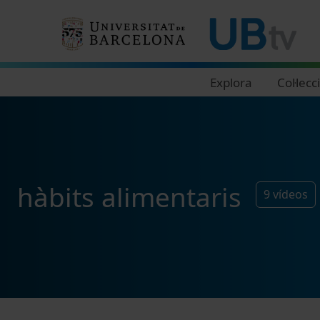
Navegació principal
Explora
Col·lecc
hàbits alimentaris
9
vídeos