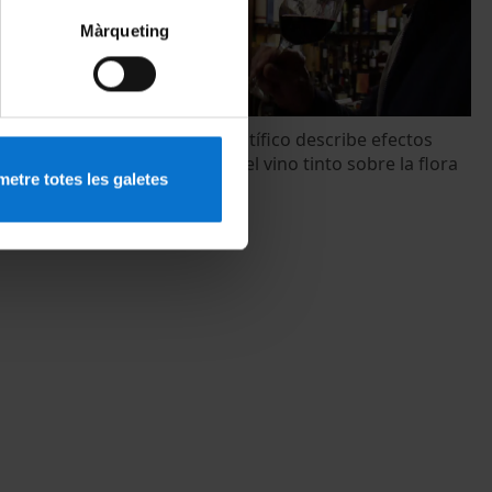
Màrqueting
he beneficial
Un equipo científico describe efectos
nal flora
beneficiosos del vino tinto sobre la flora
etre totes les galetes
intestinal
30 maig, 2014