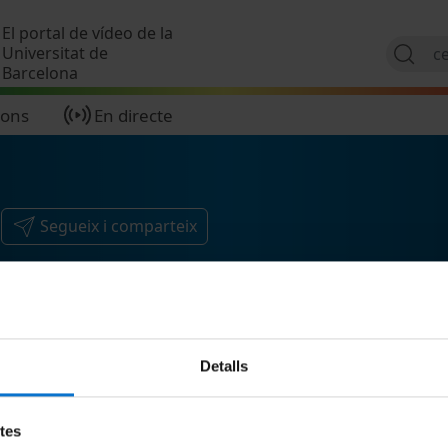
Vés al contingut
El portal de vídeo de la
Universitat de
Barcelona
ions
En directe
Segueix i comparteix
Detalls
etes