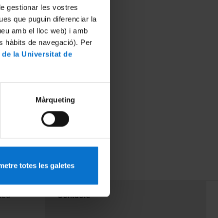
 de gestionar les vostres
ues que puguin diferenciar la
tueu amb el lloc web) i amb
es hàbits de navegació). Per
 de la Universitat de
Màrqueting
etre totes les galetes
PEU 3
mes
Contacte