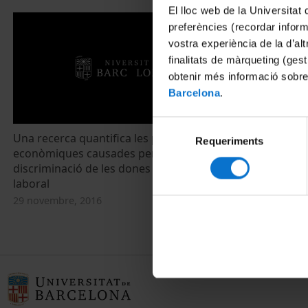
El lloc web de la Universitat 
preferències (recordar infor
vostra experiència de la d’al
finalitats de màrqueting (gest
obtenir més informació sobre
Barcelona
.
Selecció
Una recerca quantifica les pèrdues
Una investiga
Requeriments
de
econòmiques causades per la
económicas c
consentiment
discriminació de les dones en el món
discriminació
laboral
mundo labor
29 novembre, 2016
29 novembre, 