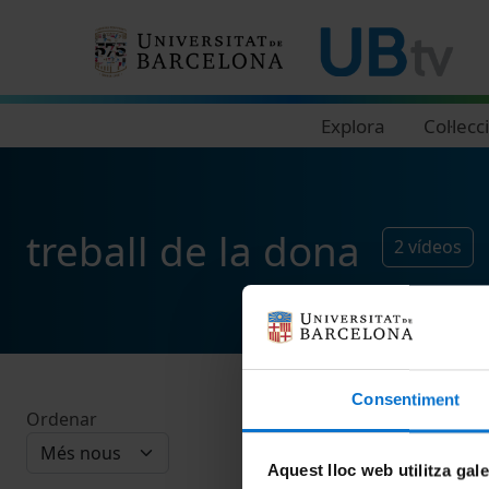
Navegació principal
Explora
Col·lecc
treball de la dona
2
vídeos
Consentiment
Ordenar
Aquest lloc web utilitza gal