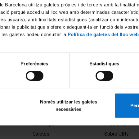
de Barcelona utilitza galetes pròpies i de tercers amb la finalitat
mació perquè accediu al lloc web amb determinades característiq
tres usuaris), amb finalitats estadístiques (analitzar com interac
ionar la publicitat que s’ofereix adequant-la en funció dels vostr
 les galetes podeu consultar la
Política de galetes del lloc web
ción cuantifica las pérdidas
Preferències
Estadístiques
ausadas por la
n de las mujeres en el
al
2016
Només utilitzar les galetes
Perm
necessàries
MENÚ PEU 1
PEU 2
Avís legal
Privadesa i ter
Galetes
Sobre UBtv