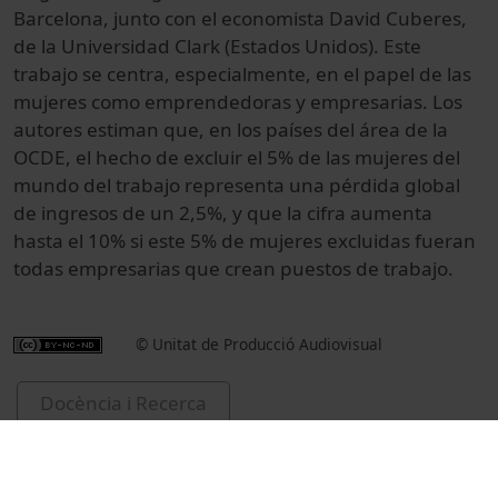
Barcelona, ​​junto con el economista David Cuberes,
de la Universidad Clark (Estados Unidos). Este
trabajo se centra, especialmente, en el papel de las
mujeres como emprendedoras
y empresarias.
Los
autores estiman que, en los países del área de la
OCDE, el hecho de excluir el 5% de las mujeres del
mundo del trabajo representa una pérdida global
de ingresos de un 2,5%, y que la cifra
aumenta
hasta el 10% si este 5% de mujeres excluidas fueran
todas empresarias que crean puestos de trabajo.
© Unitat de Producció Audiovisual
Docència i Recerca
Ciències Socials i Jurídiques
Reportatges