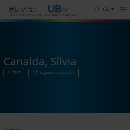
Vés al contingut
CA
El portal de vídeo de la Universitat de Barcelona
Canalda, Sílvia
3
vídeos
Segueix i comparteix