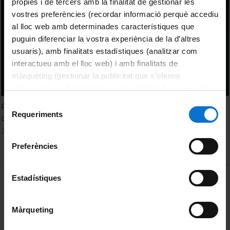
pròpies i de tercers amb la finalitat de gestionar les
vostres preferències (recordar informació perquè accediu
al lloc web amb determinades característiques que
puguin diferenciar la vostra experiència de la d’altres
usuaris), amb finalitats estadístiques (analitzar com
interactueu amb el lloc web) i amb finalitats de
màrqueting (gestionar la publicitat que s’ofereix
adequant-la en funció dels vostres hàbits de navegació).
Per obtenir més informació sobre les galetes podeu
Selecció
Rosa Alcoy: Tenir gust per fer negoci: reflexions sobre la
consultar la
Política de galetes del lloc web de la
Requeriments
de
circulació, exportació i migracions de l’art català medieval
Universitat de Barcelona
.
consentiment
24 novembre, 2015
Preferències
MENÚ PEU 1
Estadístiques
Avís legal
Galetes
Màrqueting
PEU 2
Privadesa i termes