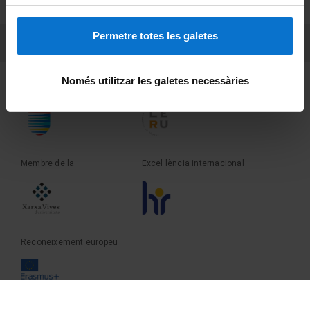
Sobre UBtv
Permetre totes les galetes
PEU 3
Contacte
Només utilitzar les galetes necessàries
Fundadora de la
Membre de la
Membre de la
Excel·lència internacional
Reconeixement europeu