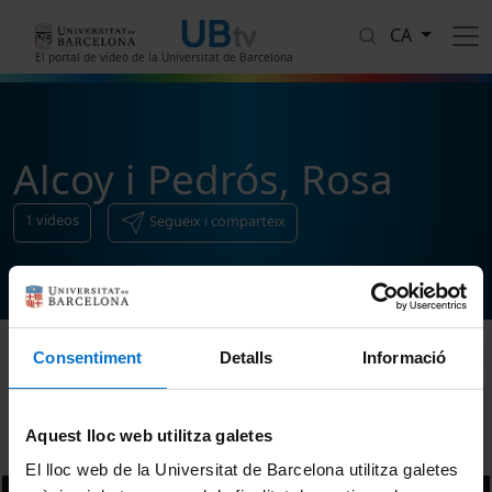
Vés al contingut
CA
El portal de vídeo de la Universitat de Barcelona
Alcoy i Pedrós, Rosa
1
vídeos
Segueix i comparteix
Consentiment
Detalls
Informació
Ordenar
Aquest lloc web utilitza galetes
El lloc web de la Universitat de Barcelona utilitza galetes