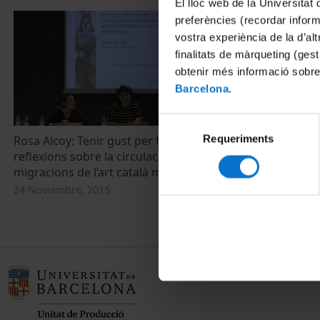
El lloc web de la Universitat 
preferències (recordar infor
vostra experiència de la d’al
finalitats de màrqueting (gest
obtenir més informació sobre
Barcelona
.
Selecció
Requeriments
de
Rosa Alcoy: Tenir gust per fer negoci:
reflexions sobre la circulació, exportació i
consentiment
migracions de l’art català medieval
24 Noviembre, 2015