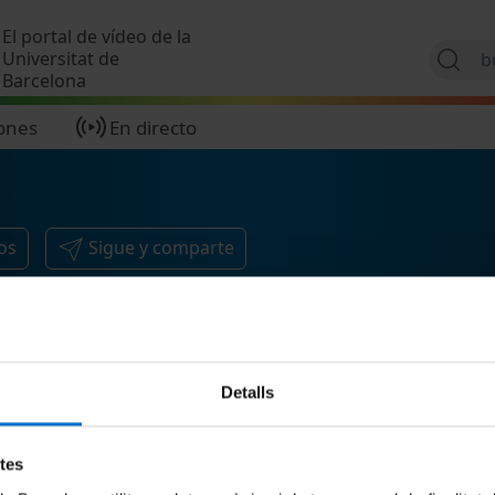
Pasar al contenido principal
El portal de vídeo de la
Universitat de
Barcelona
ones
En directo
os
Sigue y comparte
Detalls
etes