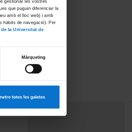
 de gestionar les vostres
ues que puguin diferenciar la
tueu amb el lloc web) i amb
es hàbits de navegació). Per
 de la Universitat de
Màrqueting
etre totes les galetes
PEU 3
rminos
Contacto