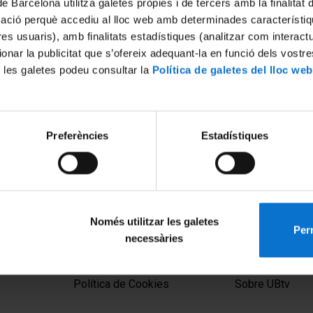
de Barcelona utilitza galetes pròpies i de tercers amb la finalitat
mació perquè accediu al lloc web amb determinades característiq
tres usuaris), amb finalitats estadístiques (analitzar com interac
ionar la publicitat que s’ofereix adequant-la en funció dels vostr
 les galetes podeu consultar la
Política de galetes del lloc web
Preferències
Estadístiques
Només utilitzar les galetes
Perm
necessàries
MENÚ PEU 1
PEU 2
Aviso legal
Privacidad y té
Política de Cookies
Sobre UBtv