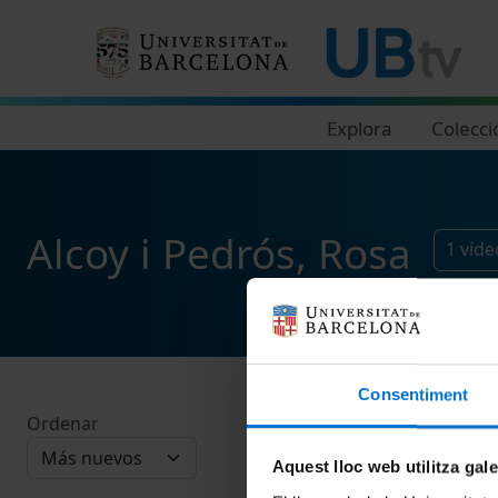
Navegació principal
Explora
Colecci
Alcoy i Pedrós, Rosa
1
víde
Consentiment
Ordenar
Aquest lloc web utilitza gal