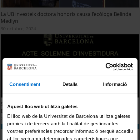
La UB investeix doctora honoris causa l’ecòloga Belinda
Medlyn
30 octubre, 2024
Consentiment
Detalls
Informació
Sessió d'investidura del Grau de Doctor Honoris Causa a
Aquest lloc web utilitza galetes
Belinda E. Medlyn
El lloc web de la Universitat de Barcelona utilitza galetes
29 octubre, 2024
pròpies i de tercers amb la finalitat de gestionar les
vostres preferències (recordar informació perquè accediu
al lloc web amb determinades característiques que