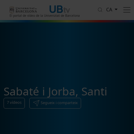
Vés al contingut
CA
El portal de vídeo de la Universitat de Barcelona
Sabaté i Jorba, Santi
7
vídeos
Segueix i comparteix