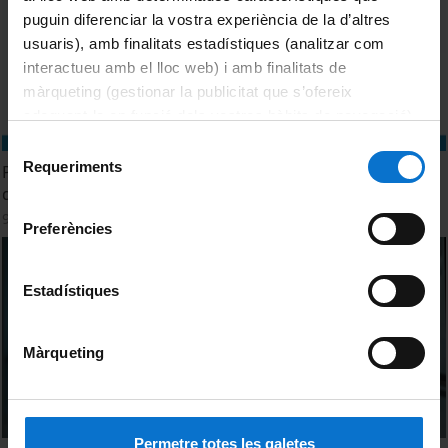
puguin diferenciar la vostra experiència de la d’altres
usuaris), amb finalitats estadístiques (analitzar com
interactueu amb el lloc web) i amb finalitats de
màrqueting (gestionar la publicitat que s’ofereix
adequant-la en funció dels vostres hàbits de navegació).
Per obtenir més informació sobre les galetes podeu
Selecció
consultar la
Política de galetes del lloc web de la
Requeriments
Premi Ramon Margalef d'ecologia. Edició 2024. Sessió 9
de
Universitat de Barcelona
.
d'octubre
consentiment
9 octubre, 2024
Preferències
Estadístiques
Màrqueting
Permetre totes les galetes