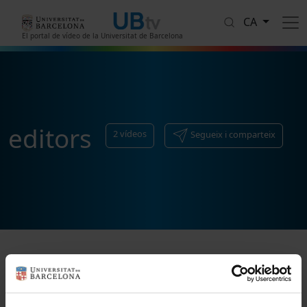
Vés al contingut
CA
El portal de vídeo de la Universitat de Barcelona
editors
2
vídeos
Segueix i comparteix
Ordenar