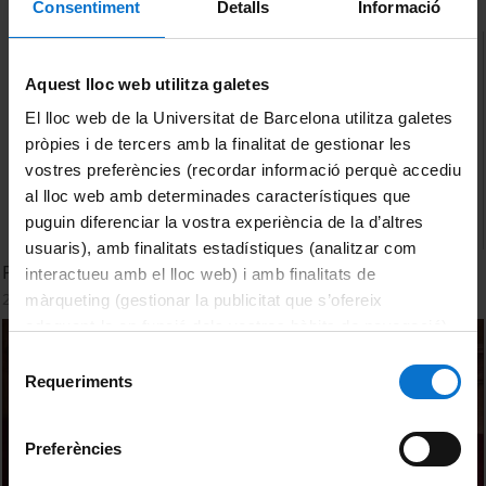
Consentiment
Detalls
Informació
Aquest lloc web utilitza galetes
El lloc web de la Universitat de Barcelona utilitza galetes
pròpies i de tercers amb la finalitat de gestionar les
vostres preferències (recordar informació perquè accediu
al lloc web amb determinades característiques que
puguin diferenciar la vostra experiència de la d’altres
usuaris), amb finalitats estadístiques (analitzar com
Panel de editores
interactueu amb el lloc web) i amb finalitats de
2 març, 2022
màrqueting (gestionar la publicitat que s’ofereix
adequant-la en funció dels vostres hàbits de navegació).
Per obtenir més informació sobre les galetes podeu
Selecció
consultar la
Política de galetes del lloc web de la
Requeriments
de
Universitat de Barcelona
.
consentiment
Preferències