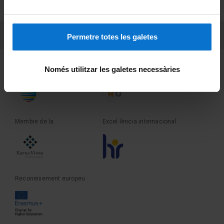
Sobre UBtv
PEU 3
Contacte
Permetre totes les galetes
Fundadora de la
Membre de la
Només utilitzar les galetes necessàries
Membre de la
Excel·lència internacional
Reconeixement europeu