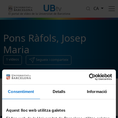
Vés al contingut
CA
El portal de vídeo de la Universitat de Barcelona
Pons Ràfols, Josep
Maria
1
vídeos
Segueix i comparteix
Consentiment
Detalls
Informació
Ordenar
Aquest lloc web utilitza galetes