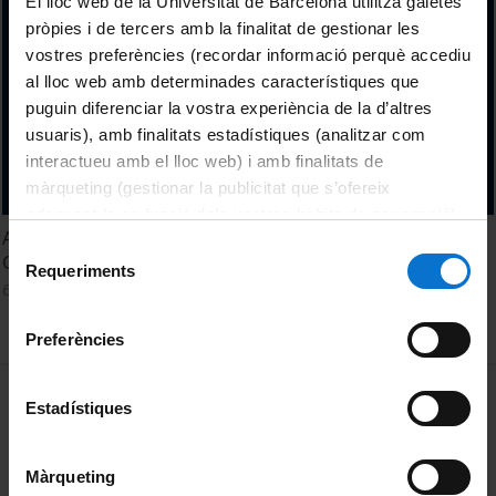
El lloc web de la Universitat de Barcelona utilitza galetes
pròpies i de tercers amb la finalitat de gestionar les
vostres preferències (recordar informació perquè accediu
al lloc web amb determinades característiques que
puguin diferenciar la vostra experiència de la d’altres
usuaris), amb finalitats estadístiques (analitzar com
interactueu amb el lloc web) i amb finalitats de
màrqueting (gestionar la publicitat que s’ofereix
adequant-la en funció dels vostres hàbits de navegació).
Acte de comiat del Departament d'Estructura i
Per obtenir més informació sobre les galetes podeu
Selecció
Constituents de la Màteria
consultar la
Política de galetes del lloc web de la
Requeriments
de
6 abril, 2016
Universitat de Barcelona
.
consentiment
Preferències
MENÚ PEU 1
Avís legal
Estadístiques
Galetes
Màrqueting
PEU 2
Privadesa i termes