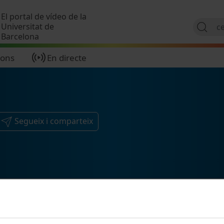
Vés al contingut
El portal de vídeo de la
Universitat de
Barcelona
ions
En directe
Segueix i comparteix