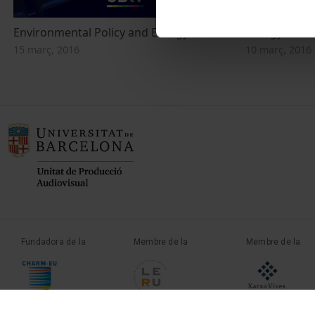
Environmental Policy and Energy
Energy costs
15 març, 2016
10 març, 2016
Fundadora de la
Membre de la
Membre de la