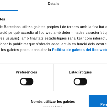
Detalls
etes
de Barcelona utilitza galetes pròpies i de tercers amb la finalitat
mació perquè accediu al lloc web amb determinades característiq
tres usuaris), amb finalitats estadístiques (analitzar com interac
ionar la publicitat que s’ofereix adequant-la en funció dels vostr
 les galetes podeu consultar la
Política de galetes del lloc web
nd Innovation
Sustainable Solutions
3
18 febrer, 2022
Preferències
Estadístiques
Només utilitzar les galetes
Perm