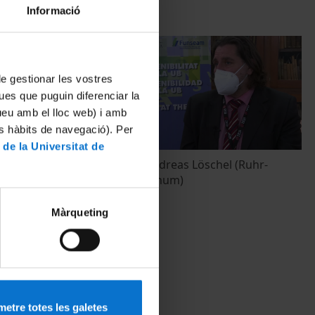
Informació
 de gestionar les vostres
ues que puguin diferenciar la
tueu amb el lloc web) i amb
es hàbits de navegació). Per
 de la Universitat de
Entrevista a Andreas Löschel (Ruhr-
University Bochum)
14 febrer, 2022
Màrqueting
etre totes les galetes