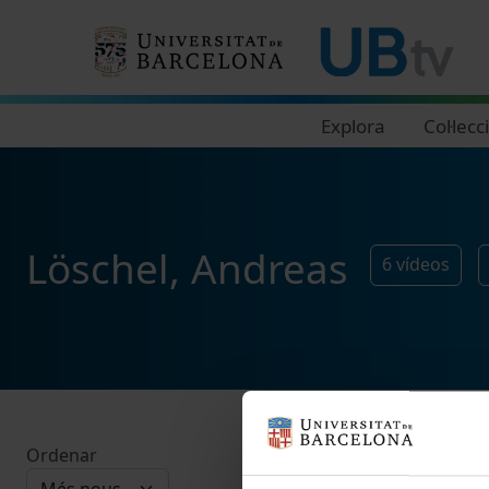
Navegació principal
Explora
Col·lecc
Löschel, Andreas
6
vídeos
Ordenar