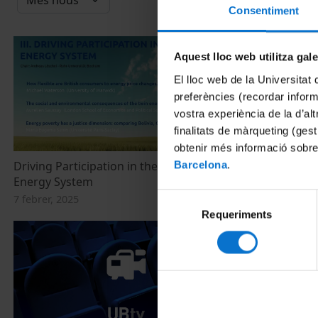
Consentiment
Aquest lloc web utilitza gal
El lloc web de la Universitat 
preferències (recordar infor
vostra experiència de la d’al
finalitats de màrqueting (gest
obtenir més informació sobre
Driving Participation in the Net-Zero
Green Jobs a
Barcelona
.
Energy System
14 febrer, 202
Selecció
7 febrer, 2025
Requeriments
de
consentiment