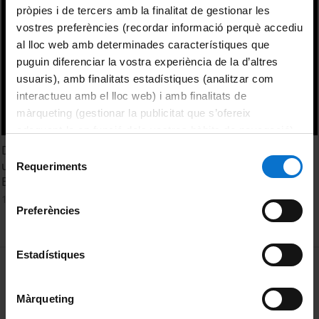
pròpies i de tercers amb la finalitat de gestionar les
vostres preferències (recordar informació perquè accediu
al lloc web amb determinades característiques que
puguin diferenciar la vostra experiència de la d’altres
usuaris), amb finalitats estadístiques (analitzar com
interactueu amb el lloc web) i amb finalitats de
màrqueting (gestionar la publicitat que s’ofereix
adequant-la en funció dels vostres hàbits de navegació).
Per obtenir més informació sobre les galetes podeu
Digging your rubbish: a (no) new perspective to
Selecció
consultar la
Política de galetes del lloc web de la
understand the amphorae production in the Roman
Requeriments
de
Empire
Universitat de Barcelona
.
consentiment
16 febrer, 2016
Preferències
Estadístiques
MENÚ PEU 1
Avís legal
Galetes
Màrqueting