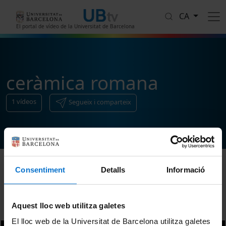
Vés al contingut
CA
El portal de vídeo de la Universitat de Barcelona
ceràmica romana
1
vídeos
Segueix i comparteix
Consentiment
Detalls
Informació
Ordenar
Aquest lloc web utilitza galetes
El lloc web de la Universitat de Barcelona utilitza galetes