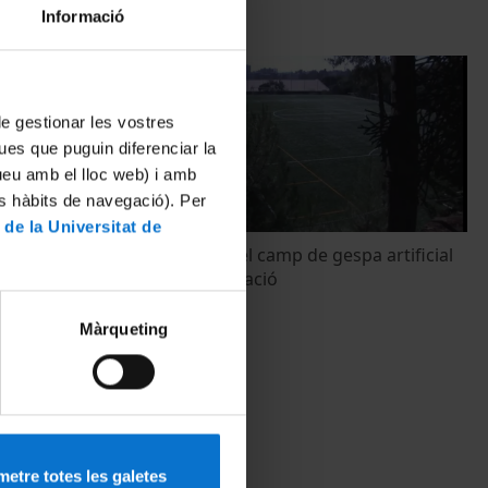
Informació
 de gestionar les vostres
ues que puguin diferenciar la
tueu amb el lloc web) i amb
es hàbits de navegació). Per
 de la Universitat de
eu cos
Inauguració del camp de gespa artificial
d'última generació
2 febrer, 2010
Màrqueting
etre totes les galetes