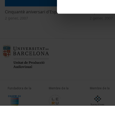
Cinquantè aniversari d'Esports UB
Esports UB
2 gener, 2007
2 gener, 2007
Fundadora de la
Membre de la
Membre de la