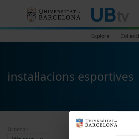
Navegació principal
Explora
Col·lecc
instal·lacions esportives
Ordenar