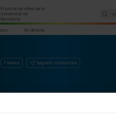
Vés al contingut
El portal de vídeo de la
Universitat de
Barcelona
ions
En directe
7
vídeos
Segueix i comparteix