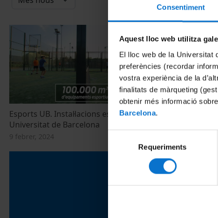
Consentiment
Aquest lloc web utilitza gal
El lloc web de la Universitat 
preferències (recordar infor
vostra experiència de la d’al
finalitats de màrqueting (gest
obtenir més informació sobre
Esports UB. Instal·lacions esportives de la
Inauguració d
Barcelona
.
Universitat de Barcelona
la nova boti
Selecció
9 febrer, 2024
18 maig, 2011
Requeriments
de
consentiment