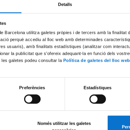
Detalls
etes
de Barcelona utilitza galetes pròpies i de tercers amb la finalitat
mació perquè accediu al lloc web amb determinades característiq
tres usuaris), amb finalitats estadístiques (analitzar com interac
ionar la publicitat que s’ofereix adequant-la en funció dels vostr
 les galetes podeu consultar la
Política de galetes del lloc web
e la coberta de la piscina i
Esports UB: Fes estudiar el t
ga d'Esports UB
2 juliol, 2010
Preferències
Estadístiques
Només utilitzar les galetes
Perm