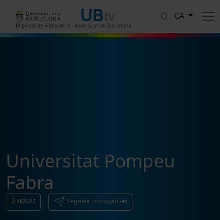
Vés al contingut
CA
El portal de vídeo de la Universitat de Barcelona
Universitat Pompeu
Fabra
9
vídeos
Segueix i comparteix