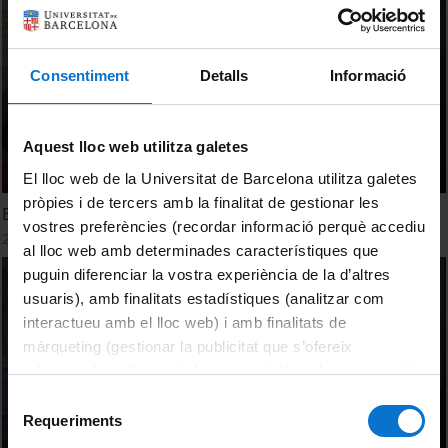
Consentiment
Detalls
Informació
Aquest lloc web utilitza galetes
El lloc web de la Universitat de Barcelona utilitza galetes
pròpies i de tercers amb la finalitat de gestionar les
Endevina quin és el teu avatar musical
vostres preferències (recordar informació perquè accediu
24 abril, 2012
al lloc web amb determinades característiques que
puguin diferenciar la vostra experiència de la d’altres
usuaris), amb finalitats estadístiques (analitzar com
interactueu amb el lloc web) i amb finalitats de
màrqueting (gestionar la publicitat que s’ofereix
adequant-la en funció dels vostres hàbits de navegació).
Per obtenir més informació sobre les galetes podeu
Selecció
consultar la
Política de galetes del lloc web de la
Requeriments
de
Universitat de Barcelona
.