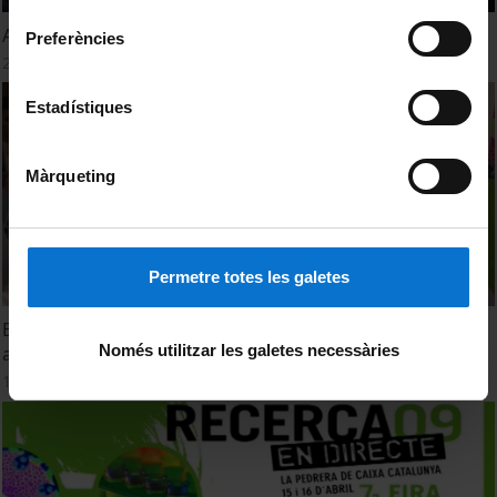
consentiment
Adivina cuál es tu avatar musical
Preferències
24 abril, 2012
Estadístiques
Màrqueting
Permetre totes les galetes
Entenent els nostres orígens: on eren els teus
Només utilitzar les galetes necessàries
avantpassats fa 200.000 anys?
1 abril, 2009