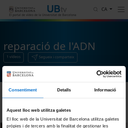
Vés al contingut
CA
El portal de vídeo de la Universitat de Barcelona
reparació de l'ADN
1
vídeos
Segueix i comparteix
Consentiment
Detalls
Informació
Ordenar
Aquest lloc web utilitza galetes
El lloc web de la Universitat de Barcelona utilitza galetes
pròpies i de tercers amb la finalitat de gestionar les