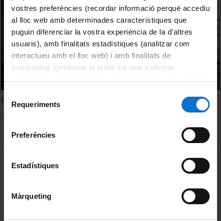
vostres preferències (recordar informació perquè accediu
al lloc web amb determinades característiques que
puguin diferenciar la vostra experiència de la d’altres
usuaris), amb finalitats estadístiques (analitzar com
interactueu amb el lloc web) i amb finalitats de
màrqueting (gestionar la publicitat que s’ofereix
adequant-la en funció dels vostres hàbits de navegació).
Per obtenir més informació sobre les galetes podeu
Selecció
Radioterapia: Rompiendo el ADN
consultar la
Política de galetes del lloc web de la
Requeriments
de
24 abril, 2012
Universitat de Barcelona
.
consentiment
Preferències
MENÚ PEU 1
Avís legal
Estadístiques
Galetes
Màrqueting
PEU 2
Privadesa i termes
Sobre UBtv