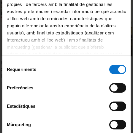
pròpies i de tercers amb la finalitat de gestionar les
vostres preferències (recordar informació perquè accediu
al lloc web amb determinades característiques que
puguin diferenciar la vostra experiència de la d’altres
usuaris), amb finalitats estadístiques (analitzar com
interactueu amb el lloc web) i amb finalitats de
màrqueting (gestionar la publicitat que s’ofereix
adequant-la en funció dels vostres hàbits de navegació).
Per obtenir més informació sobre les galetes podeu
Franco 40/40. El franquisme en quarantena: Canvis i
Selecció
consultar la
Política de galetes del lloc web de la
continuïtats en el sistema científic espanyol des de la
Requeriments
de
transició
Universitat de Barcelona
.
consentiment
1 desembre, 2015
Preferències
Estadístiques
MENÚ PEU 1
Avís legal
Galetes
Màrqueting