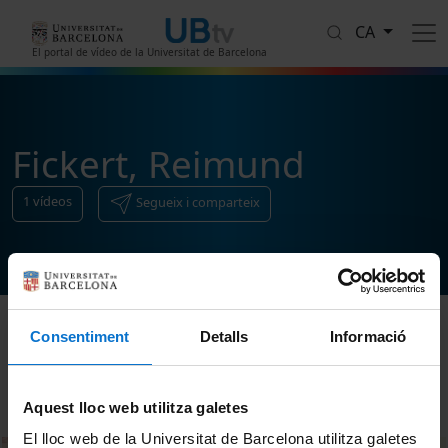
Vés al contingut
CA
El portal de vídeo de la Universitat de Barcelona
Fickert, Reimund
1
vídeos
Segueix i comparteix
Consentiment
Detalls
Informació
Ordenar
Aquest lloc web utilitza galetes
El lloc web de la Universitat de Barcelona utilitza galetes