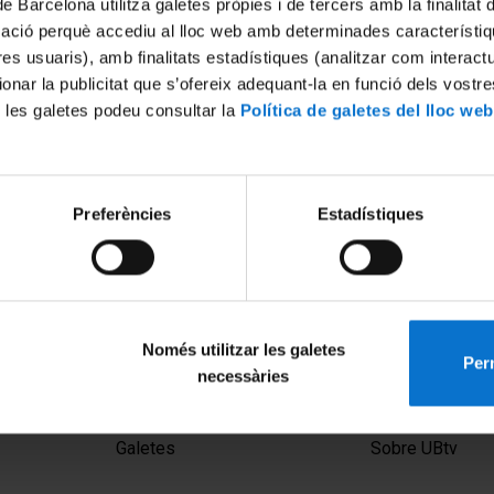
de Barcelona utilitza galetes pròpies i de tercers amb la finalitat
mació perquè accediu al lloc web amb determinades característiq
tres usuaris), amb finalitats estadístiques (analitzar com interac
ionar la publicitat que s’ofereix adequant-la en funció dels vostr
 les galetes podeu consultar la
Política de galetes del lloc web
Preferències
Estadístiques
Només utilitzar les galetes
Perm
necessàries
MENÚ PEU 1
PEU 2
Avís legal
Privadesa i ter
Galetes
Sobre UBtv