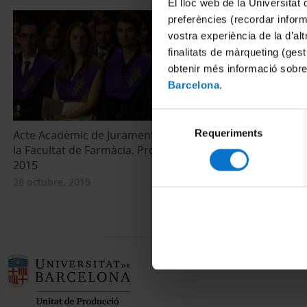
El lloc web de la Universitat 
preferències (recordar infor
vostra experiència de la d’al
finalitats de màrqueting (gest
obtenir més informació sobre
Barcelona
.
Selecció
Requeriments
de
Acte Acadèmic de Jurament Hipocràtic de
la Facultat de Farmàcia. Promoció 2010-
consentiment
2015
28 octubre, 2015