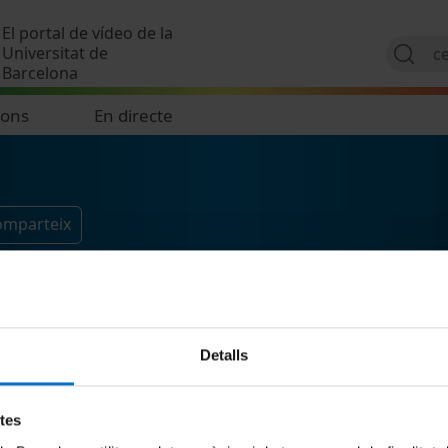
Vés al contingut
El portal de vídeo de la
Universitat de
Barcelona
ions
En directe
comparteix
Detalls
etes