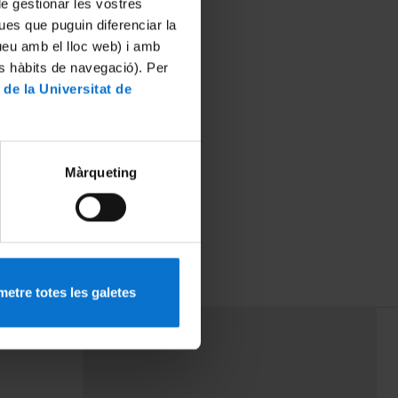
 de gestionar les vostres
ues que puguin diferenciar la
tueu amb el lloc web) i amb
es hàbits de navegació). Per
 de la Universitat de
Màrqueting
etre totes les galetes
PEU 3
mes
Contacte