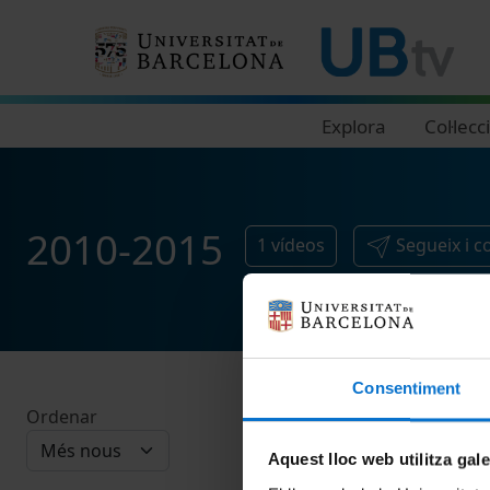
Navegació principal
Explora
Col·lecc
2010-2015
1
vídeos
Segueix i 
Consentiment
Ordenar
Aquest lloc web utilitza gal