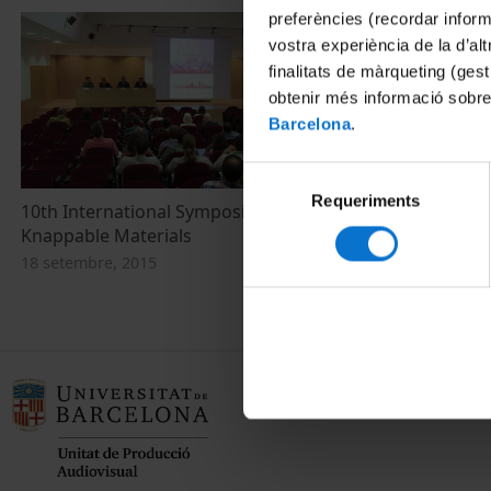
preferències (recordar infor
vostra experiència de la d’al
finalitats de màrqueting (gest
obtenir més informació sobre
Barcelona
.
Selecció
Requeriments
de
10th International Symposium on
consentiment
Knappable Materials
18 setembre, 2015