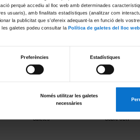
mació perquè accediu al lloc web amb determinades característiq
tres usuaris), amb finalitats estadístiques (analitzar com interac
ionar la publicitat que s’ofereix adequant-la en funció dels vostr
 les galetes podeu consultar la
Política de galetes del lloc web
Preferències
Estadístiques
Només utilitzar les galetes
Perm
necessàries
MENÚ PEU 1
PEU 2
Avís legal
Privadesa i ter
Galetes
Sobre UBtv