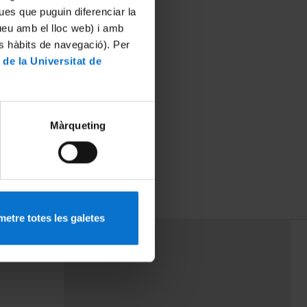
ues que puguin diferenciar la
tueu amb el lloc web) i amb
es hàbits de navegació). Per
 de la Universitat de
Màrqueting
etre totes les galetes
PEU 3
mes
Contacte