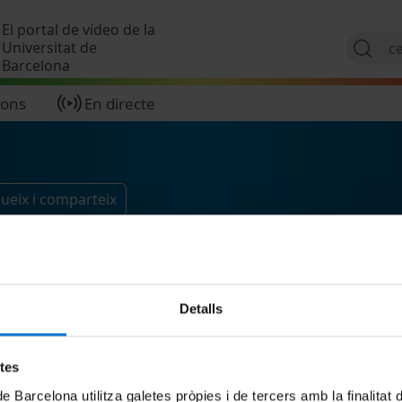
Vés al contingut
El portal de vídeo de la
Universitat de
Barcelona
ions
En directe
ueix i comparteix
Detalls
etes
de Barcelona utilitza galetes pròpies i de tercers amb la finalitat