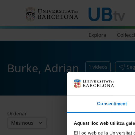
Navegació principal
Explora
Col·lecc
Burke, Adrian
1
vídeos
Seg
Consentiment
Ordenar
Aquest lloc web utilitza gal
El lloc web de la Universitat 