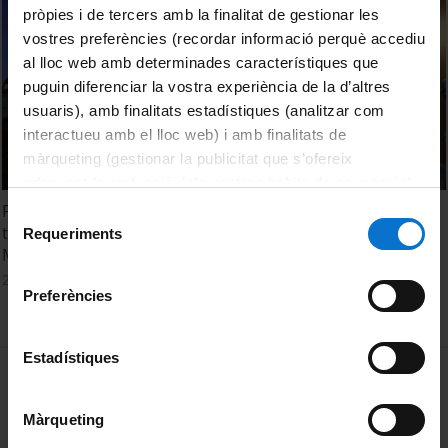
pròpies i de tercers amb la finalitat de gestionar les
vostres preferències (recordar informació perquè accediu
al lloc web amb determinades característiques que
puguin diferenciar la vostra experiència de la d’altres
usuaris), amb finalitats estadístiques (analitzar com
interactueu amb el lloc web) i amb finalitats de
màrqueting (gestionar la publicitat que s’ofereix
adequant-la en funció dels vostres hàbits de navegació).
Per obtenir més informació sobre les galetes podeu
Francisco Ortiz: Music and memory. Guitar concert in
Selecció
consultar la
Política de galetes del lloc web de la
tribute to the Spanish Republicans deported to
Requeriments
de
Mauthausen
Universitat de Barcelona
.
consentiment
27 maig, 2015
Preferències
Estadístiques
MENÚ PEU 1
Avís legal
Galetes
Màrqueting