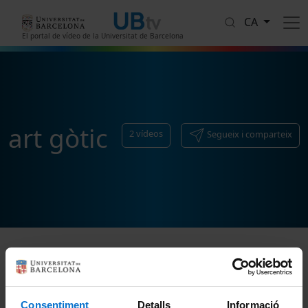
Vés al contingut
CA
El portal de vídeo de la Universitat de Barcelona
art gòtic
2
vídeos
Segueix i comparteix
Ordenar
Consentiment
Detalls
Informació