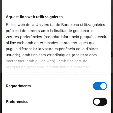
Aquest lloc web utilitza galetes
El lloc web de la Universitat de Barcelona utilitza galetes
pròpies i de tercers amb la finalitat de gestionar les
vostres preferències (recordar informació perquè accediu
al lloc web amb determinades característiques que
puguin diferenciar la vostra experiència de la d’altres
usuaris), amb finalitats estadístiques (analitzar com
interactueu amb el lloc web) i amb finalitats de
Gòtic Religiós
màrqueting (gestionar la publicitat que s’ofereix
8 setembre, 1987
adequant-la en funció dels vostres hàbits de navegació).
Per obtenir més informació sobre les galetes podeu
Selecció
consultar la
Política de galetes del lloc web de la
Requeriments
de
Universitat de Barcelona
.
consentiment
Preferències